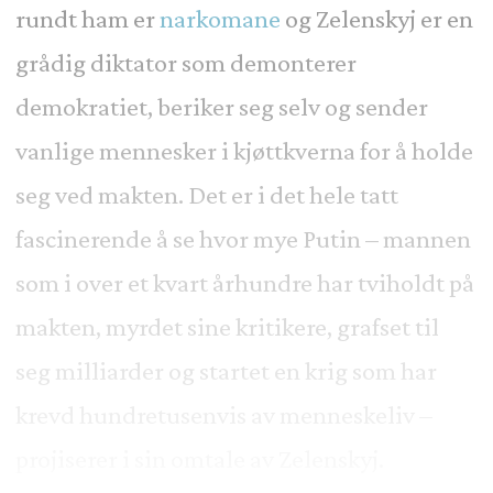
rundt ham er
narkomane
og Zelenskyj er en
grådig diktator som demonterer
demokratiet, beriker seg selv og sender
vanlige mennesker i kjøttkverna for å holde
seg ved makten. Det er i det hele tatt
fascinerende å se hvor mye Putin – mannen
som i over et kvart århundre har tviholdt på
makten, myrdet sine kritikere, grafset til
seg milliarder og startet en krig som har
krevd hundretusenvis av menneskeliv –
projiserer i sin omtale av Zelenskyj.