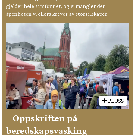
gjelder hele samfunnet, og vi mangler den
åpenheten vi ellers krever av storselskaper.
PLUSS
– Oppskriften på
beredskapsvasking