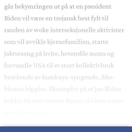
går bekymringen ut på at en president
Biden vil være en trojansk hest fylt til
randen av woke interseksjonelle aktivister
som vil avvikle kjernefamilien, starte
jaktsesong på hvite, heterofile menn og
forvandle USA til et stort kollektivbruk
bestående av kumbaya-syngende, ikke-
binære hippier. Eksempler på at Joe Biden
kobles til ytre venstre finnes vi blant annet
hos
Document
.