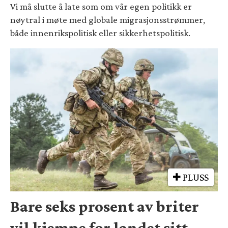
Vi må slutte å late som om vår egen politikk er
nøytral i møte med globale migrasjonsstrømmer,
både innenrikspolitisk eller sikkerhetspolitisk.
PLUSS
Bare seks prosent av briter
vil kjempe for landet sitt