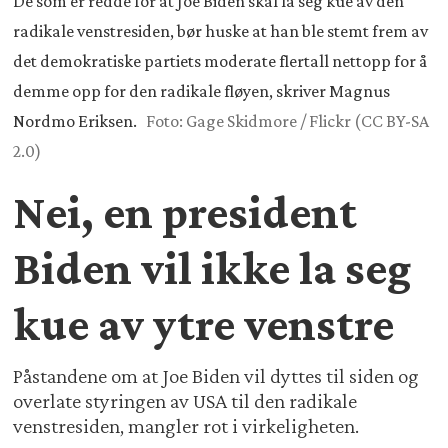
De som er redde for at Joe Biden skal la seg kue av den
radikale venstresiden, bør huske at han ble stemt frem av
det demokratiske partiets moderate flertall nettopp for å
demme opp for den radikale fløyen, skriver Magnus
Nordmo Eriksen.
Foto: Gage Skidmore / Flickr (CC BY-SA
2.0)
Nei, en president
Biden vil ikke la seg
kue av ytre venstre
Påstandene om at Joe Biden vil dyttes til siden og
overlate styringen av USA til den radikale
venstresiden, mangler rot i virkeligheten.