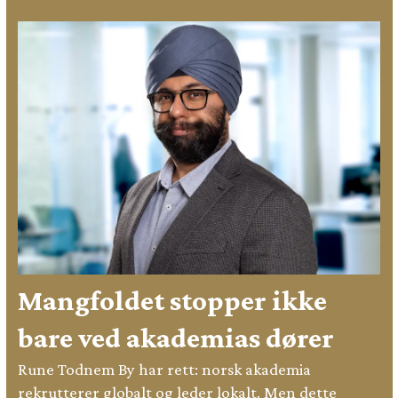
Mangfoldet stopper ikke
bare ved akademias dører
Rune Todnem By har rett: norsk akademia
rekrutterer globalt og leder lokalt. Men dette