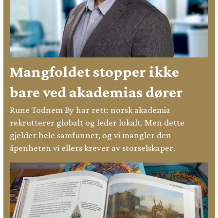
Mangfoldet stopper ikke
bare ved akademias dører
Rune Todnem By har rett: norsk akademia
rekrutterer globalt og leder lokalt. Men dette
gjelder hele samfunnet, og vi mangler den
åpenheten vi ellers krever av storselskaper.