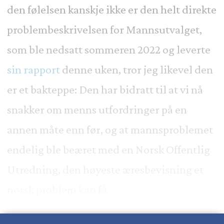
den følelsen kanskje ikke er den helt direkte
problembeskrivelsen for Mannsutvalget,
som ble nedsatt sommeren 2022 og leverte
sin rapport
denne uken, tror jeg likevel den
er et bakteppe: Den har bidratt til at vi nå
snakker om menns utfordringer på en
annen måte enn før, og at mannsproblemet
endelig ble beæret med en Norsk Offentlig
Utredning, den høyeste æresbevisning et
norsk problem kan få.