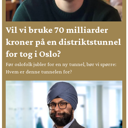
Vil vi bruke 70 milliarder
kroner på en distriktstunnel
for tog i Oslo?
Før oslofolk jubler for en ny tunnel, bør vi spørre:
Hvem er denne tunnelen for?