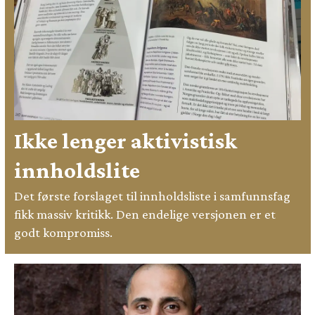
Ikke lenger aktivistisk
innholdslite
Det første forslaget til innholdsliste i samfunnsfag
fikk massiv kritikk. Den endelige versjonen er et
godt kompromiss.