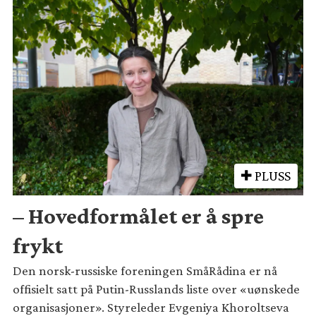
PLUSS
– Hovedformålet er å spre
frykt
Den norsk-russiske foreningen SmåRådina er nå
offisielt satt på Putin-Russlands liste over «uønskede
organisasjoner». Styreleder Evgeniya Khoroltseva