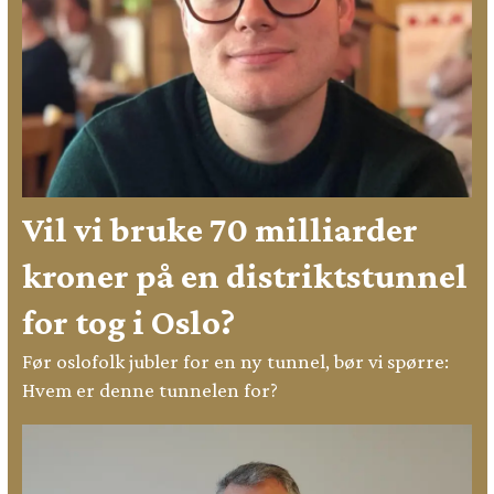
Vil vi bruke 70 milliarder
kroner på en distriktstunnel
for tog i Oslo?
Før oslofolk jubler for en ny tunnel, bør vi spørre:
Hvem er denne tunnelen for?