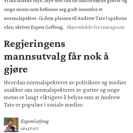
Vi må snakke mye, mye mer om de misfornøyde gutter og
unge menn som befinner seg godt innenfor et
normalspekter. Gi dem plassen til Andrew Tate i spaltene
våre, skriver Espen Goffeng.
Skjermbilde fra Instagram
Regjeringens
mannsutvalg får nok å
gjøre
Hvordan normalspekteret av politikere og medier
snakker om normalspekteret av gutter og unge
menn er langt viktigere å belyse enn at Andrew
Tate er populær i sosiale medier.
Espen
Goffeng
SPALTIST