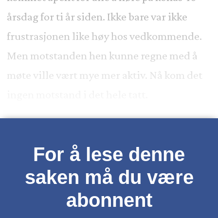
årsdag for ti år siden. Ikke bare var ikke
frustrasjonen like høy hos vedkommende.
Men motstanden hen kunne regne med å
møte ville vært mye mer aktiv. Nå kom det
ingen motstand i det hele tatt.
For å lese denne
saken må du være
abonnent