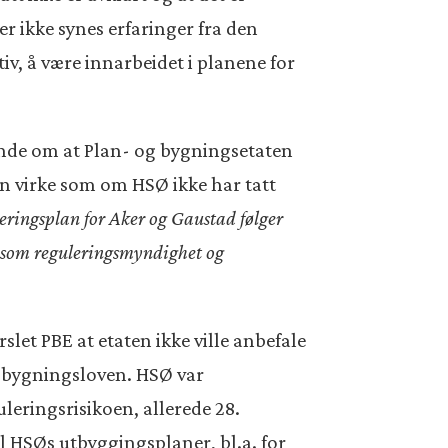
r ikke synes erfaringer fra den
v, å være innarbeidet i planene for
ende om at Plan- og bygningsetaten
kan virke som om HSØ ikke har tatt
eringsplan for Aker og Gaustad følger
e som reguleringsmyndighet og
rslet PBE at etaten ikke ville anbefale
og bygningsloven. HSØ var
leringsrisikoen, allerede 28.
il HSØs utbyggingsplaner, bl.a. for