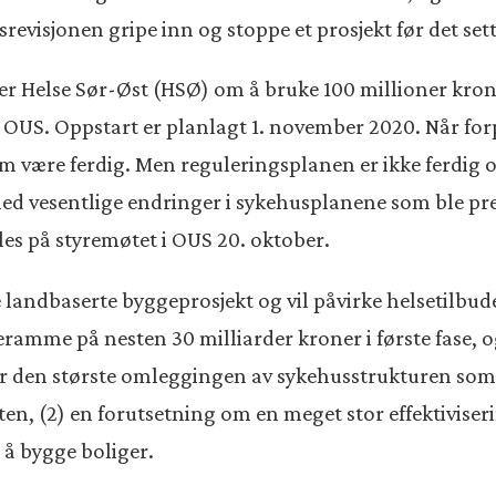
srevisjonen gripe inn og stoppe et prosjekt før det set
-eier Helse Sør-Øst (HSØ) om å bruke 100 millioner k
Nye OUS. Oppstart er planlagt 1. november 2020. Når for
ære ferdig. Men reguleringsplanen er ikke ferdig og 
ed vesentlige endringer i sykehusplanene som ble prese
les på styremøtet i OUS 20. oktober.
 landbaserte byggeprosjekt og vil påvirke helsetilbud
amme på nesten 30 milliarder kroner i første fase, o
 den største omleggingen av sykehusstrukturen som til
aten, (2) en forutsetning om en meget stor effektiviser
å bygge boliger.