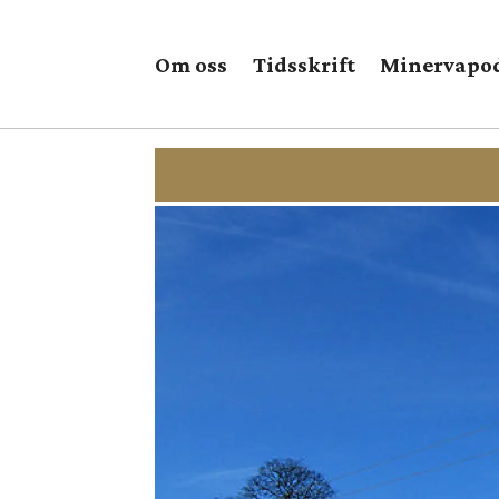
Om oss
Tidsskrift
Minervapo