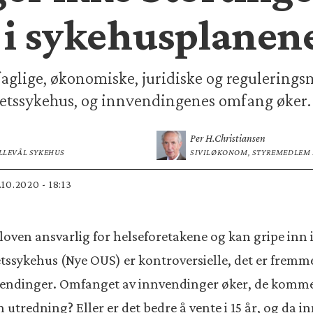
i sykehusplanene
aglige, økonomiske, juridiske og regulering
tetssykehus, og innvendingenes omfang øker.
Per H.
Christiansen
LLEVÅL SYKEHUS
SIVILØKONOM, STYREMEDLEM 
0.10.2020 - 18:13
loven ansvarlig for helseforetakene og kan gripe inn i
tssykehus (Nye OUS) er kontroversielle, det er fremm
vendinger. Omfanget av innvendinger øker, de kommer 
utredning? Eller er det bedre å vente i 15 år, og da in