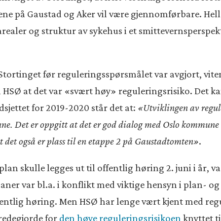
e på Gaustad og Aker vil være gjennomførbare. Helle
aler og struktur av sykehus i et smittevernsperspekti
tortinget før reguleringsspørsmålet var avgjort, vit
il HSØ at det var «svært høy» reguleringsrisiko. Det 
dsjettet for 2019-2020 står det at:
«Utviklingen av regul
une. Det er oppgitt at det er god dialog med Oslo kommun
t det også er plass til en etappe 2 på Gaustadtomten»
.
an skulle legges ut til offentlig høring 2. juni i år, va
ner var bl.a. i konflikt med viktige hensyn i plan- 
entlig høring. Men HSØ har lenge vært kjent med regu
redegjorde for
den høye reguleringsrisikoen
knyttet t