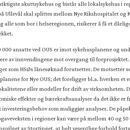
viktigste akuttsykehus og bistår alle lokalsykehus i r
å Ullevål skal splittes mellom Nye Rikshospitalet og N
 alle som bor i helseregionen, risikerer å få et dårlige
ekket.
r 20 000 ansatte ved OUS er imot sykehusplanene og u
re av innvendingene mot overgang til forprosjektet. D
ger som HSØs lånesøknad forutsetter. De motsetter se
 planene for Nye OUS; det foreligger bl.a. hverken et 
alitetene eller modeller for drift av virksomheten. De
omiske effekter og bærekraftsanalyser da det ikke er 
et investeringsbehov som muliggjør analyser. De påpeke
gaveveksten i regioner kan være på mellom 40 og 50 
vilget av Stortinget, at helt vesentlige forhold fortsa