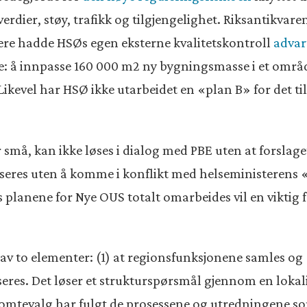
rdier, støy, trafikk og tilgjengelighet. Riksantikvare
gere hadde HSØs egen eksterne kvalitetskontroll
advar
: å innpasse 160 000 m2 ny bygningsmasse i et områd
Likevel har HSØ ikke utarbeidet en «plan B» for det til
små, kan ikke løses i dialog med PBE uten at forslage
seres uten å komme i konflikt med helseministerens 
s planene for Nye OUS totalt omarbeides vil en viktig 
av to elementer: (1) at regionsfunksjonene samles og 
seres. Det løser et strukturspørsmål gjennom en lokal
 tomtevalg har fulgt de prosessene og utredningene som