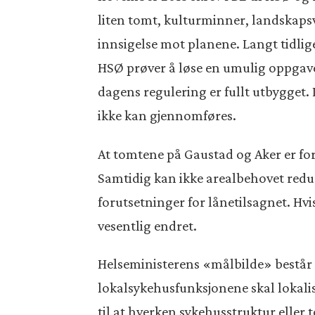
liten tomt, kulturminner, landskapsve
innsigelse mot planene. Langt tidli
HSØ prøver å løse en umulig oppgave
dagens regulering er fullt utbygget. 
ikke kan gjennomføres.
At tomtene på Gaustad og Aker er for 
Samtidig kan ikke arealbehovet redu
forutsetninger for lånetilsagnet. Hvi
vesentlig endret.
Helseministerens «målbilde» består 
lokalsykehusfunksjonene skal lokali
til at hverken sykehusstruktur eller