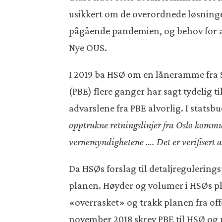
usikkert om de overordnede løsningen
pågående pandemien, og behov for are
Nye OUS.
I 2019 ba HSØ om en låneramme fra S
(PBE) flere ganger har sagt tydelig t
advarslene fra PBE alvorlig. I statsbu
opptrukne retningslinjer fra Oslo komm
vernemyndighetene …. Det er verifisert a
Da HSØs forslag til detaljreguleringspl
planen. Høyder og volumer i HSØs pla
«overrasket» og trakk planen fra off
november 2018 skrev PBE til HSØ og 