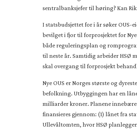
sentralbanksjefer til høring? Kan Rik
I statsbudsjettet for i år søker OUS
bevilget i fjor til forprosjektet for 
både reguleringsplan og romprogram v
til neste år. Samtidig arbeider HSØ m
skal overgang til forprosjekt behand
Nye OUS er Norges største og dyreste
befolkning. Utbyggingen har en låner
milliarder kroner. Planene innebærer
finansieres gjennom: (1) lånet fra st
Ullevåltomten, hvor HSØ planlegger 