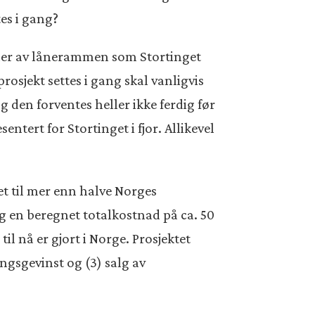
tes i gang?
roner av lånerammen som Stortinget
prosjekt settes i gang skal vanligvis
den forventes heller ikke ferdig før
ntert for Stortinget i fjor. Allikevel
et til mer enn halve Norges
g en beregnet totalkostnad på ca. 50
 nå er gjort i Norge. Prosjektet
ingsgevinst og (3) salg av