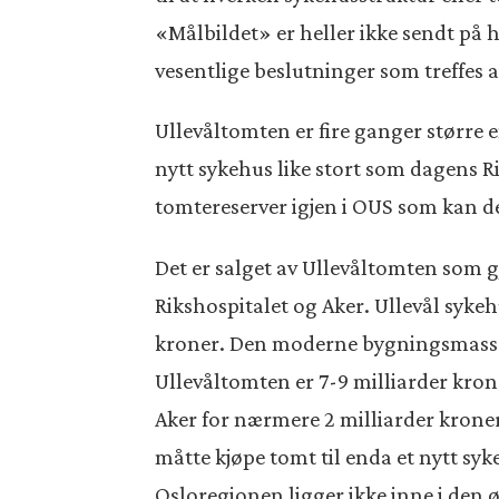
«Målbildet» er heller ikke sendt på 
vesentlige beslutninger som treffes a
Ullevåltomten er fire ganger større 
nytt sykehus like stort som dagens Ri
tomtereserver igjen i OUS som kan de
Det er salget av Ullevåltomten som 
Rikshospitalet og Aker. Ullevål sykeh
kroner. Den moderne bygningsmassen 
Ullevåltomten er 7-9 milliarder krone
Aker for nærmere 2 milliarder kroner
måtte kjøpe tomt til enda et nytt syk
Osloregionen ligger ikke inne i den