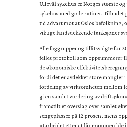
Ullevål sykehus er Norges største og 
sykehus med gode rutiner. Tilbudet p
tid advart mot at Oslos befolkning, og
viktige landsdekkende funksjoner sv
Alle faggrupper og tillitsvalgte fo
felles protokoll som oppsummerer fle
de økonomiske effektivitetsberegnin
fordi det er avdekket store mangler i
fordeling av virksomheten mellom lok
gi en samlet vurdering av driftsøkon
framstilt et overslag over samlet øk
sengeplasser på 12 prosent mens opp
utarbeidet etter at lånerammen ble inn