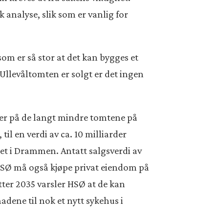
analyse, slik som er vanlig for
om er så stor at det kan bygges et
 Ullevåltomten er solgt er det ingen
ger på de langt mindre tomtene på
il en verdi av ca. 10 milliarder
t i Drammen. Antatt salgsverdi av
. HSØ må også kjøpe privat eiendom på
tter 2035 varsler HSØ at de kan
adene til nok et nytt sykehus i