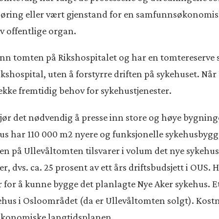
høring eller vært gjenstand for en samfunnsøkonomisk 
v offentlige organ.
enn tomten på Rikshospitalet og har en tomtereserve s
kshospital, uten å forstyrre driften på sykehuset. Når
kke fremtidig behov for sykehustjenester.
gjør det nødvendig å presse inn store og høye bygnin
us har 110 000 m2 nyere og funksjonelle sykehusbygg, t
på Ullevåltomten tilsvarer i volum det nye sykehuse
r, dvs. ca. 25 prosent av ett års driftsbudsjett i OUS
 for å kunne bygge det planlagte Nye Aker sykehus. E
ehus i Osloområdet (da er Ullevåltomten solgt). Kostn
 økonomiske langtidsplanen.