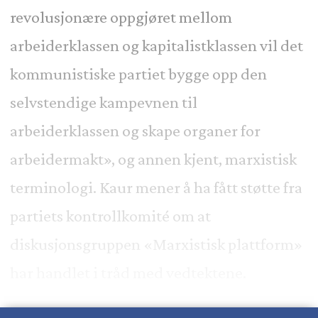
revolusjonære oppgjøret mellom
arbeiderklassen og kapitalistklassen vil det
kommunistiske partiet bygge opp den
selvstendige kampevnen til
arbeiderklassen og skape organer for
arbeidermakt», og annen kjent, marxistisk
terminologi. Kaur mener å ha fått støtte fra
partiets kontrollkomité om at
diskusjonsgruppen «Marxistisk plattform»
har handlet i tråd med vedtektene.