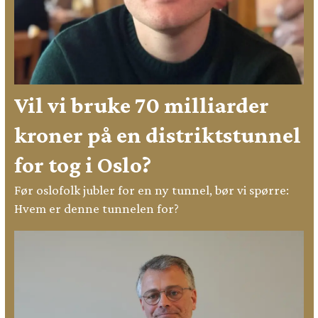
Vil vi bruke 70 milliarder
kroner på en distriktstunnel
for tog i Oslo?
Før oslofolk jubler for en ny tunnel, bør vi spørre:
Hvem er denne tunnelen for?