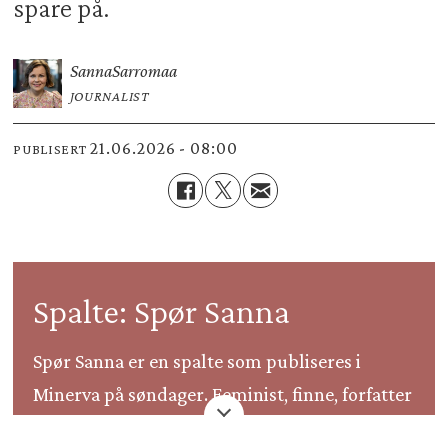
spare på.
Sanna
Sarromaa
JOURNALIST
21.06.2026 - 08:00
PUBLISERT
Spalte: Spør Sanna
Spør Sanna er en spalte som publiseres i
Minerva på søndager. Feminist, finne, forfatter
og firebarnsmor Sanna Sarromaa svarer på