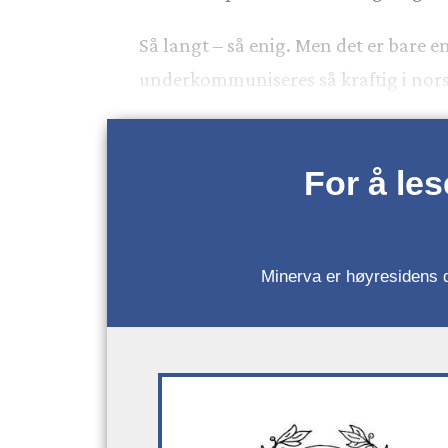
Så langt – så enig. Men det er bare en
underkommuniseres så kraftig i nors
For å le
Minerva er høyresidens da