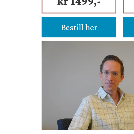
kr 1499,-
Bestill her