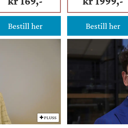
kr 169,-
kr 1999,-
Bestill her
Bestill her
PLUSS