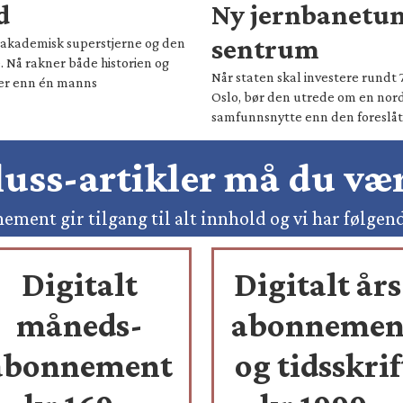
d
Ny jernbanetun
sentrum
il akademisk superstjerne og den
. Nå rakner både historien og
Når staten skal investere rundt 
mer enn én manns
Oslo, bør den utrede om en nord
samfunnsnytte enn den foreslåt
pluss-artikler må du v
ement gir tilgang til alt innhold og vi har følgen
Digitalt
Digitalt års
måneds-
abonnemen
abonnement
og tidsskrif