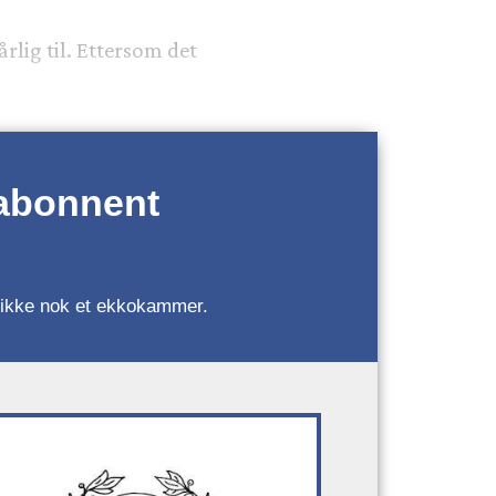
årlig til. Ettersom det
 abonnent
r, ikke nok et ekkokammer.