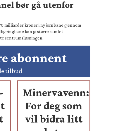
nel bør gå utenfor
70 milliarder kroner i ny jernbane gjennom
lig ringbane kan gi større samlet
te sentrumsløsningen.
ære abonnent
de tilbud
-
Minervavenn:
t
For deg som
t
vil bidra litt