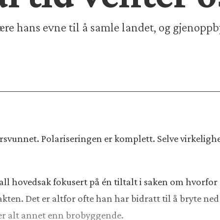
ære hans evne til å samle landet, og gjenopp
 forsvunnet. Polariseringen er komplett. Selve virkelig
ll hovedsak fokusert på én tiltalt i saken om hvorfo
en. Det er altfor ofte han har bidratt til å bryte ned 
er alt annet enn brobyggende.