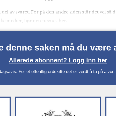
 del av svaret. For på den andre siden står det vel så d
ke medier, bør den nevnes her.
se denne saken må du være
Allerede abonnent? Logg inn her
gsavis. For et offentlig ordskifte det er verdt å ta på alvo