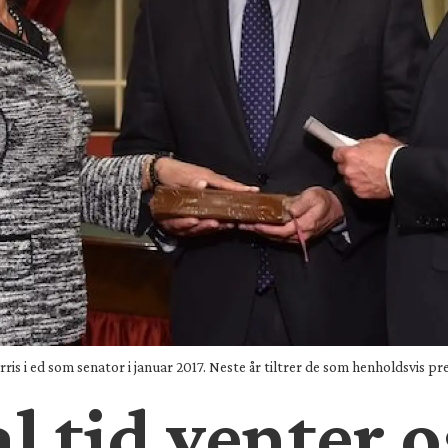
s i ed som senator i januar 2017. Neste år tiltrer de som henholdsvis pr
l tid venter o