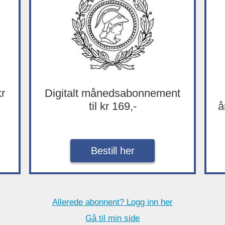
kr
Digitalt månedsabonnement
til kr 169,-
å
Bestill her
Allerede abonnent? Logg inn her
Gå til min side