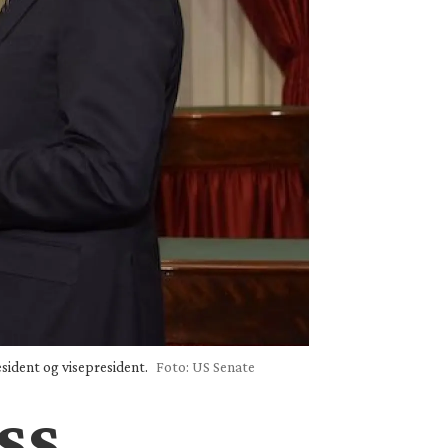
esident og visepresident.
Foto: US Senate
ss