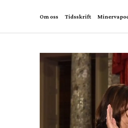
Om oss
Tidsskrift
Minervapo