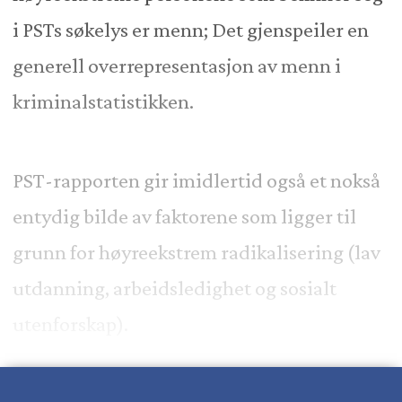
i PSTs søkelys er menn; Det gjenspeiler en
generell overrepresentasjon av menn i
kriminalstatistikken.
PST-rapporten gir imidlertid også et nokså
entydig bilde av faktorene som ligger til
grunn for høyreekstrem radikalisering (lav
utdanning, arbeidsledighet og sosialt
utenforskap).