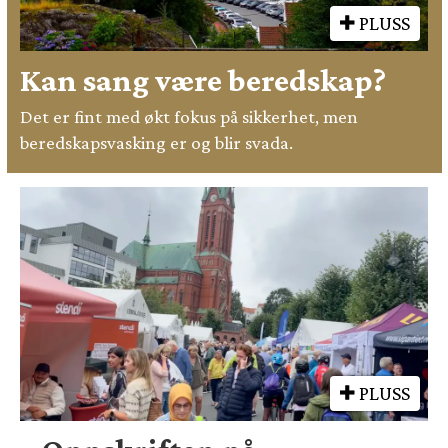
PLUSS
Kan sang være beredskap?
Det er fint med økt fokus på sikkerhet, men
beredskapsvasking er og blir svada.
PLUSS