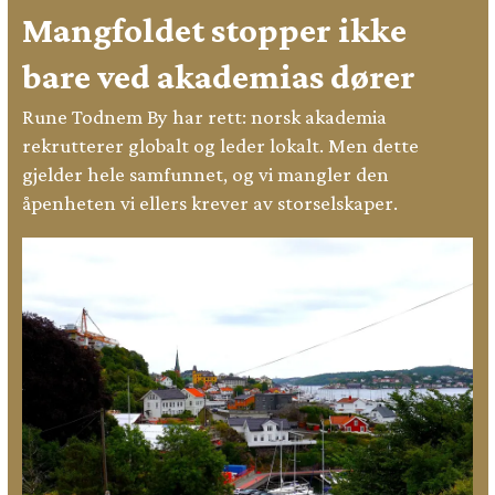
Mangfoldet stopper ikke
bare ved akademias dører
Rune Todnem By har rett: norsk akademia
rekrutterer globalt og leder lokalt. Men dette
gjelder hele samfunnet, og vi mangler den
åpenheten vi ellers krever av storselskaper.