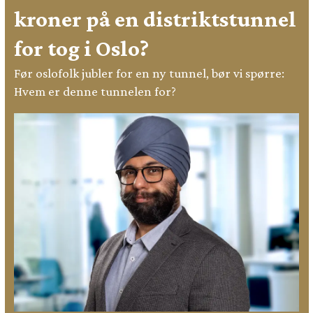
kroner på en distriktstunnel
for tog i Oslo?
Før oslofolk jubler for en ny tunnel, bør vi spørre:
Hvem er denne tunnelen for?