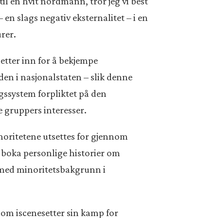
 til en hvit nordmann, tror jeg vi best
n slags negativ eksternalitet – i en
rer.
setter inn for å bekjempe
den i nasjonalstaten – slik denne
gssystem forpliktet på den
 gruppers interesser.
inoritetene utsettes for gjennom
 boka personlige historier om
r med minoritetsbakgrunn i
 som iscenesetter sin kamp for