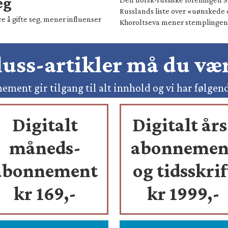
eg
Russlands liste over «uønskede 
e å gifte seg, mener influenser
Khoroltseva mener stemplingen h
pluss-artikler må du v
ement gir tilgang til alt innhold og vi har følgen
Digitalt
Digitalt års
måneds-
abonnemen
abonnement
og tidsskrif
kr 169,-
kr 1999,-