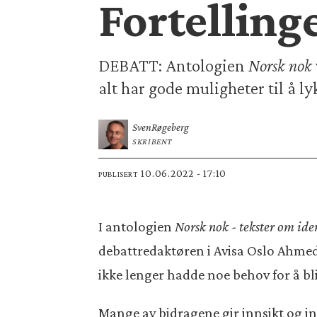
Fortellin
DEBATT: Antologien
Norsk nok
alt har gode muligheter til å ly
Sven
Røgeberg
SKRIBENT
10.06.2022 - 17:10
PUBLISERT
I antologien
Norsk nok - tekster om iden
debattredaktøren i Avisa Oslo Ahme
ikke lenger hadde noe behov for å bl
Mange av bidragene gir innsikt og inn