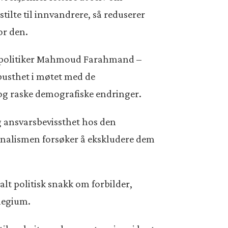
tilte til innvandrere, så reduserer
or den.
re-politiker Mahmoud Farahmand –
busthet i møtet med de
og raske demografiske endringer.
og ansvarsbevissthet hos den
jonalismen forsøker å ekskludere dem
alt politisk snakk om forbilder,
legium.