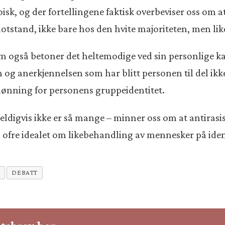
isk, og der fortellingene faktisk overbeviser oss om a
stand, ikke bare hos den hvite majoriteten, men like 
m også betoner det heltemodige ved sin personlige ka
og anerkjennelsen som har blitt personen til del ikke
lønning for personens gruppeidentitet.
digvis ikke er så mange – minner oss om at antirasis
å ofre idealet om likebehandling av mennesker på ident
DEBATT