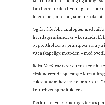
Med fare for at et kjølig og analytisk
kan betrakte den hverdagsrasismen b
liberal nasjonalstat, som forsøker 
Og for å forbli i analogien med miljø
hverdagsrasismen er «kostnadseffekti
opprettholdes av prinsipper som ytr
vitenskapelige metoden – med overilt
Boka
Norsk nok
ivrer etter å sensibli
ekskluderende og trange forestillin
suksess, som beviser det motsatte. D
kulturlivet og politikken.
Derfor kan vi lese bidragsyternes per