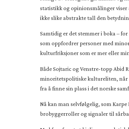
statistikk og opinionsmålinger viser 
ikke slike abstrakte tall den betydn
Samtidig er det stemmer i boka – fo
som oppfordrer personer med minorit
kulturfriksjoner som er mer eller m
Både Sojtaric og Venstre-topp Abid R
minoritetspolitiske kultureliten, n
fra å finne sin plass i det norske sam
Nå kan man selvfølgelig, som Karpe Di
brobyggerroller og signaler til sår