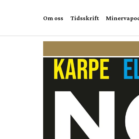
Om oss
Tidsskrift
Minervapo