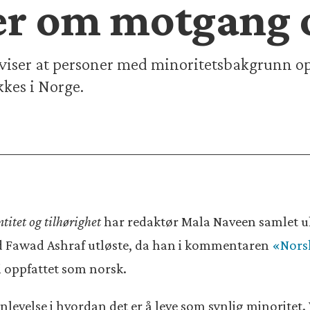
ger om motgang 
viser at personer med minoritetsbakgrunn o
kkes i Norge.
titet og tilhørighet
har redaktør Mala Naveen samlet ul
d Fawad Ashraf utløste, da han i kommentaren
«Norsk
i oppfattet som norsk.
levelse i hvordan det er å leve som synlig minoritet. 