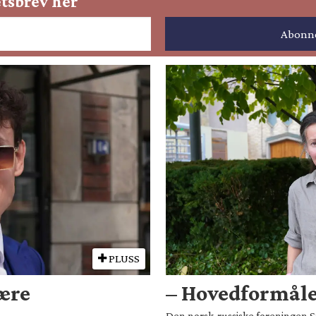
tsbrev her
PLUSS
være
– Hovedformålet
Den norsk-russiske foreningen Sm