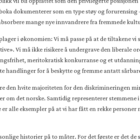
 blikk vil bli oppfattet som den privilegerte posisjonen
oka dokumenterer som en type støy og forurensing – e
å absorbere mange nye innvandrere fra fremmede kultu
plager i økonomien: Vi må passe på at de tiltakene vi 
ve». Vi må ikke risikere å undergrave den liberale or
ingsfrihet, meritokratisk konkurranse og et utdannin
e handlinger for å beskytte og fremme antatt sårbare
sere den hvite majoriteten for den diskrimineringen m
ger om det norske. Samtidig representerer stemmene i
e er alle eksempler på at vi har fått en rekke persone
sonlige historier på to måter. For det første er det de