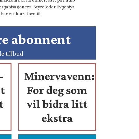
organisasjoner». Styreleder Evgeniya
ar ett klart formål.
ære abonnent
de tilbud
-
Minervavenn:
t
For deg som
t
vil bidra litt
ekstra