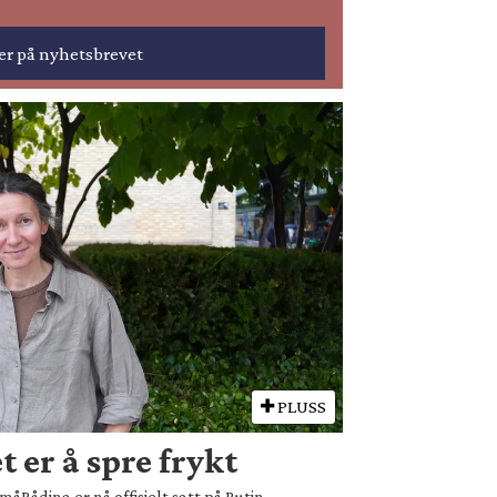
PLUSS
 er å spre frykt
åRådina er nå offisielt satt på Putin-