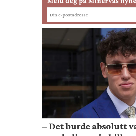
Meld deg på Minervas nyhe
– Det burde absolutt 