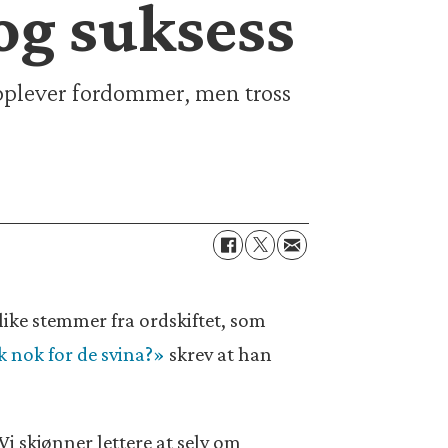
og suksess
pplever fordommer, men tross
ike stemmer fra ordskiftet, som
 nok for de svina?»
skrev at han
Vi skjønner lettere at selv om