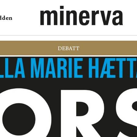
dden
DEBATT