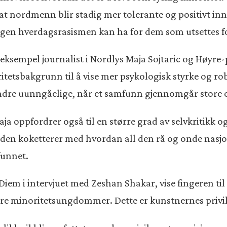
at nordmenn blir stadig mer tolerante og positivt inns
ingen hverdagsrasismen kan ha for dem som utsettes f
r eksempel journalist i Nordlys Maja Sojtaric og Høy
etsbakgrunn til å vise mer psykologisk styrke og ro
indre uunngåelige, når et samfunn gjennomgår store 
aja oppfordrer også til en større grad av selvkritikk 
år den koketterer med hvordan all den rå og onde nas
funnet.
em i intervjuet med Zeshan Shakar, vise fingeren til 
bare minoritetsungdommer. Dette er kunstnernes privi