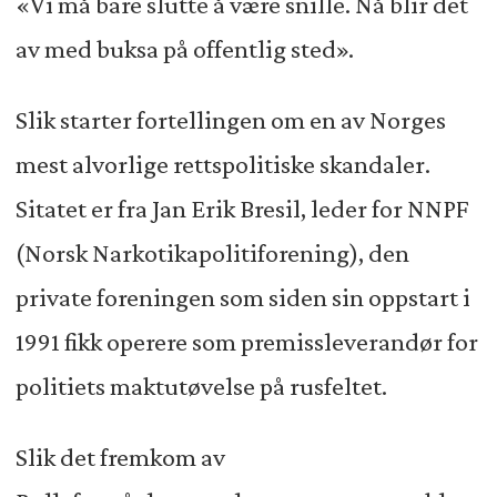
«Vi må bare slutte å være snille. Nå blir det
Lille Måne, 2023
av med buksa på offentlig sted».
272 sider
Slik starter fortellingen om en av Norges
mest alvorlige rettspolitiske skandaler.
Sitatet er fra Jan Erik Bresil, leder for NNPF
(Norsk Narkotikapolitiforening), den
private foreningen som siden sin oppstart i
1991 fikk operere som premissleverandør for
politiets maktutøvelse på rusfeltet.
Slik det fremkom av