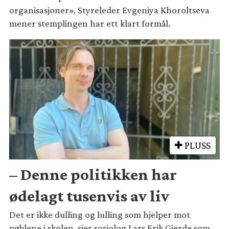
organisasjoner». Styreleder Evgeniya Khoroltseva
mener stemplingen har ett klart formål.
PLUSS
– Denne politikken har
ødelagt tusenvis av liv
Det er ikke dulling og lulling som hjelper mot
pøblene i skolen, sier sosiolog Lars Erik Gjerde som