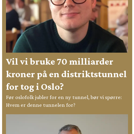
Vil vi bruke 70 milliarder
kroner på en distriktstunnel
for tog i Oslo?
Før oslofolk jubler for en ny tunnel, bør vi spørre:
Hvem er denne tunnelen for?