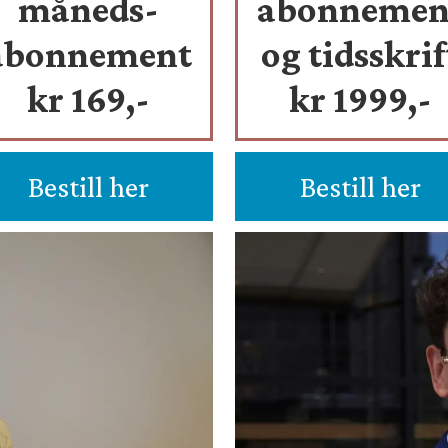
måneds-
abonnemen
abonnement
og tidsskrif
kr 169,-
kr 1999,-
Bestill her
Bestill her