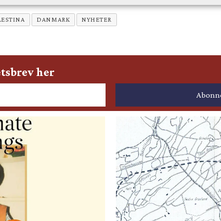
LESTINA
DANMARK
NYHETER
tsbrev her