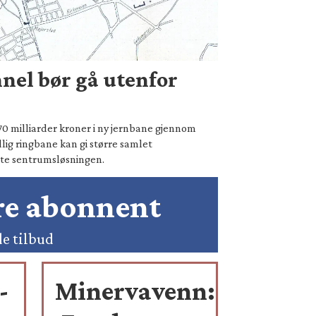
nel bør gå utenfor
70 milliarder kroner i ny jernbane gjennom
lig ringbane kan gi større samlet
te sentrumsløsningen.
ære abonnent
de tilbud
-
Minervavenn: