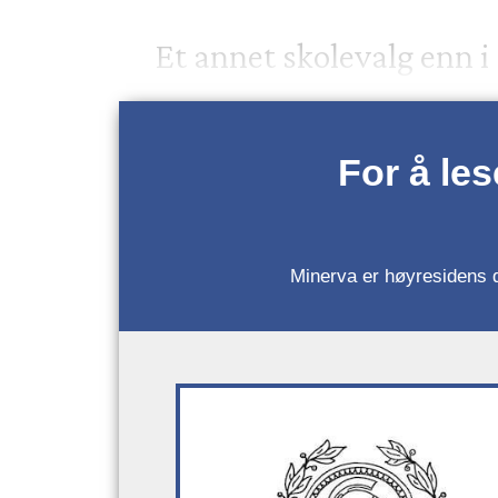
Et annet skolevalg enn i
For å le
Minerva er høyresidens da