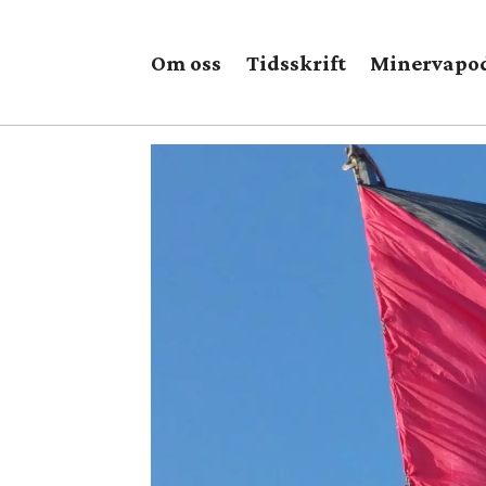
Om oss
Tidsskrift
Minervapo