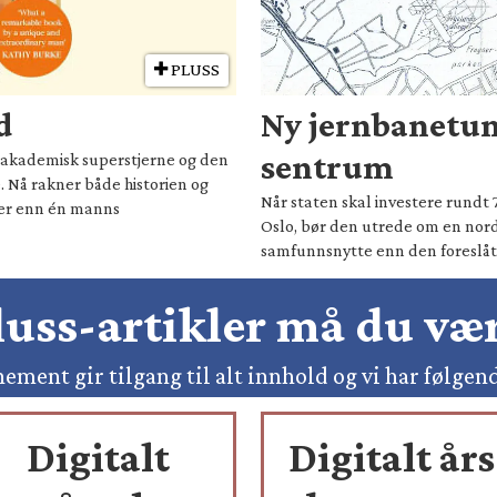
PLUSS
d
Ny jernbanetun
sentrum
il akademisk superstjerne og den
. Nå rakner både historien og
Når staten skal investere rundt 
mer enn én manns
Oslo, bør den utrede om en nord
samfunnsnytte enn den foreslåt
pluss-artikler må du v
ement gir tilgang til alt innhold og vi har følgen
Digitalt
Digitalt års