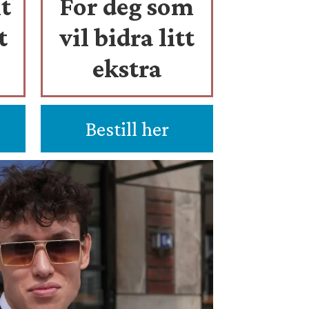
t
For deg som
t
vil bidra litt
ekstra
Bestill her