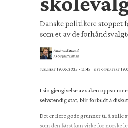
skoleval
Danske politikere stoppet f
som et av de forhåndsvalgte
Andreas
Løland
PROSJEKTLEDER
19.05.2025 - 11:45
19.
PUBLISERT
SIST OPPDATERT
I sin gjengivelse av saken oppsumme
selvstendig stat, blir forbudt å disku
Det er flere gode grunner til å still
som den først kan virke for norske le