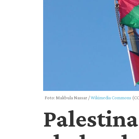
Foto: Makbula Nassar /
Wikimedia Commons
(CC
Palestina