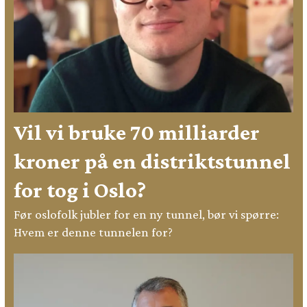
Vil vi bruke 70 milliarder
kroner på en distriktstunnel
for tog i Oslo?
Før oslofolk jubler for en ny tunnel, bør vi spørre:
Hvem er denne tunnelen for?