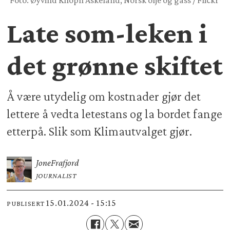
Foto: Øyvind Knoph Askeland, Norsk olje og gass / Flickr
Late som-leken i
det grønne skiftet
Å være utydelig om kostnader gjør det
lettere å vedta letestans og la bordet fange
etterpå. Slik som Klimautvalget gjør.
Jone
Frafjord
JOURNALIST
15.01.2024 - 15:15
PUBLISERT