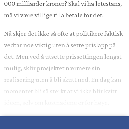
000 milliarder kroner? Skal vi ha letestans,
må vi være villige til å betale for det.
Nå skjer det ikke så ofte at politikere faktisk
vedtar noe viktig uten å sette prislapp på
det. Men ved å utsette prissettingen lengst
mulig, sklir prosjektet nærmere sin
realisering uten å bli skutt ned. En dag kan
momentet bli så sterkt at vi ikke blir kvitt
ideen, selv om kostnadene er for høye.