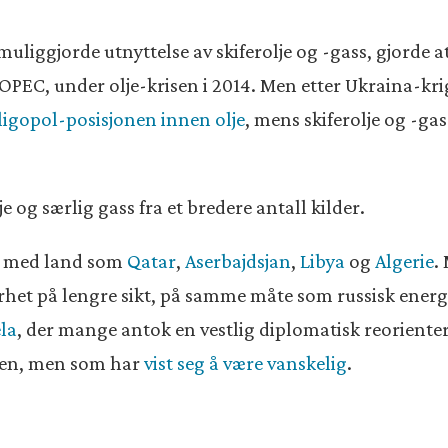
liggjorde utnyttelse av skiferolje og -gass, gjorde a
 OPEC, under olje-krisen i 2014. Men etter Ukraina-kr
ligopol-posisjonen innen olje
, mens skiferolje og -ga
e og særlig gass fra et bredere antall kilder.
r med land som
Qatar
,
Aserbajdsjan
,
Libya
og
Algerie
.
erhet på lengre sikt, på samme måte som russisk energ
la
, der mange antok en vestlig diplomatisk reorienter
sen, men som har
vist seg å være vanskelig
.
»