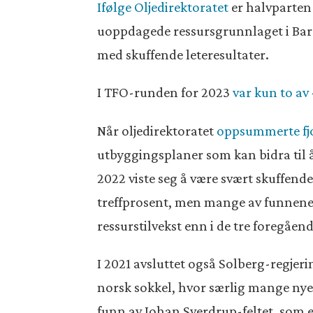
Ifølge Oljedirektoratet
er halvparten 
uoppdagede ressursgrunnlaget i Baren
med skuffende leteresultater.
I TFO-runden for 2023
var kun to av 
Når oljedirektoratet
oppsummerte fjor
utbyggingsplaner som kan bidra til 
2022 viste seg å være svært skuffende
treffprosent, men mange av funnene i
ressurstilvekst enn i de tre foregåen
I 2021 avsluttet også Solberg-regje
norsk sokkel, hvor særlig mange nye 
funn av Johan Sverdrup-feltet, som e