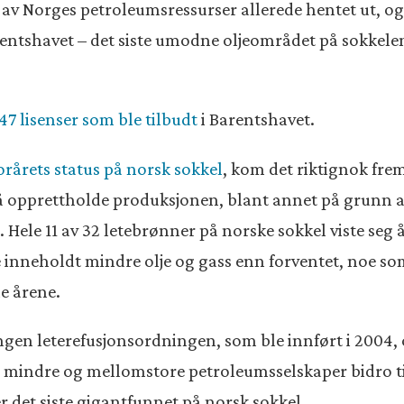
av Norges petroleumsressurser allerede hentet ut, og i
tshavet – det siste umodne oljeområdet på sokkelen s
47 lisenser som ble tilbudt
i Barentshavet.
årets status på norsk sokkel
, kom det riktignok fre
å opprettholde produksjonen, blant annet på grunn a
. Hele 11 av 32 letebrønner på norske sokkel viste se
nneholdt mindre olje og gass enn forventet, noe som 
de årene.
ringen leterefusjonsordningen, som ble innført i 2004
mindre og mellomstore petroleumsselskaper bidro til 
r det siste gigantfunnet på norsk sokkel.