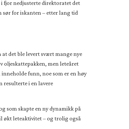
 fjor nedjusterte direktoratet det
ør for iskanten – etter lang tid
m at det ble levert svært mange nye
v oljeskattepakken, men leteåret
g å inneholde funn, noe som er en høy
resulterte i en lavere
, og som skapte en ny dynamikk på
økt leteaktivitet – og trolig også