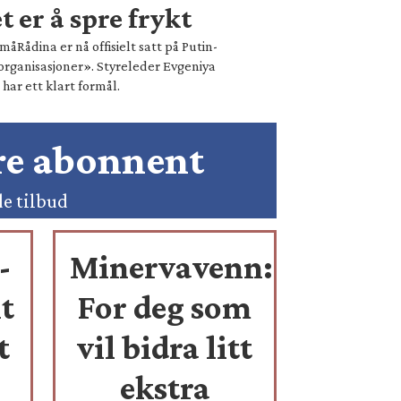
 er å spre frykt
åRådina er nå offisielt satt på Putin-
organisasjoner». Styreleder Evgeniya
ar ett klart formål.
ære abonnent
de tilbud
-
Minervavenn:
t
For deg som
t
vil bidra litt
ekstra