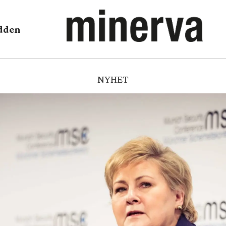
dden
NYHET