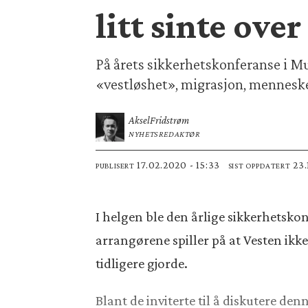
litt sinte ove
På årets sikkerhetskonferanse i M
«vestløshet», migrasjon, menneske
Aksel
Fridstrøm
NYHETSREDAKTØR
17.02.2020 - 15:33
23
PUBLISERT
SIST OPPDATERT
I helgen ble den årlige sikkerhetsk
arrangørene spiller på at Vesten ik
tidligere gjorde.
Blant de inviterte til å diskutere d