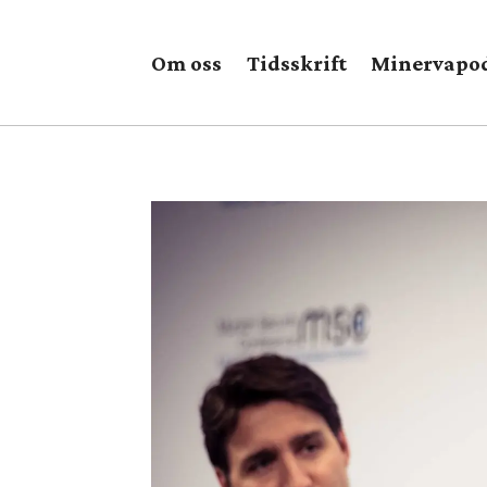
Om oss
Tidsskrift
Minervapo