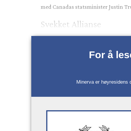
med Canadas statsminister Justin Tr
Svekket Allianse
For å le
Minerva er høyresidens da