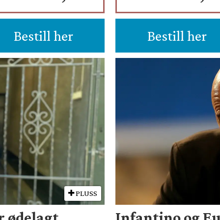
Bestill her
Bestill her
PLUSS
r ødelagt
Infantino og Eu