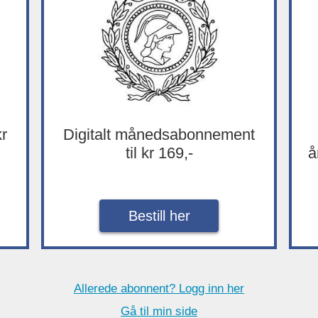
kr
Digitalt månedsabonnement
til kr 169,-
å
Bestill her
Allerede abonnent? Logg inn her
Gå til min side