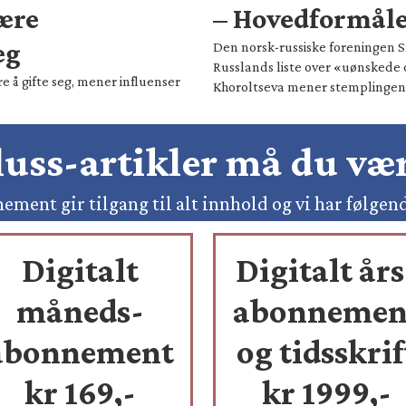
være
– Hovedformålet
eg
Den norsk-russiske foreningen Sm
Russlands liste over «uønskede 
e å gifte seg, mener influenser
Khoroltseva mener stemplingen h
pluss-artikler må du v
ement gir tilgang til alt innhold og vi har følgen
Digitalt
Digitalt års
måneds-
abonnemen
abonnement
og tidsskrif
kr 169,-
kr 1999,-