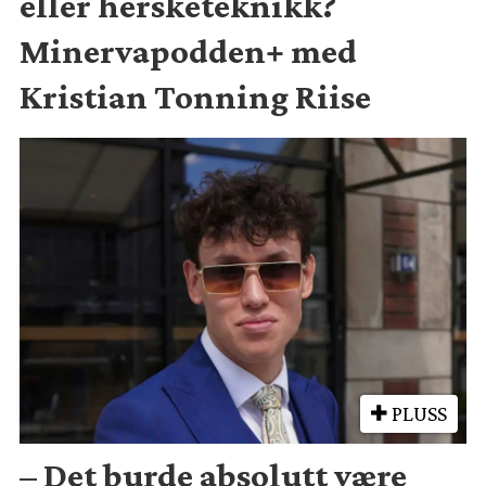
eller hersketeknikk?
Minervapodden+ med
Kristian Tonning Riise
PLUSS
– Det burde absolutt være