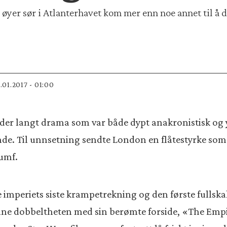
øyer sør i Atlanterhavet kom mer enn noe annet til å d
9.01.2017 - 01:00
neder langt drama som var både dypt anakronistisk og 
ende. Til unnsetning sendte London en flåtestyrke som
iumf.
 imperiets siste krampetrekning og den første fullskala
ne dobbeltheten med sin berømte forside, «The Empi