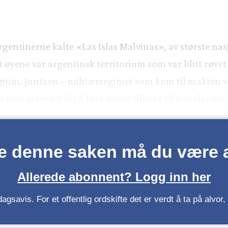
gentinerne kalte «Las Islas Malvinas», av største nas
ene var argentinsk territorium som var blitt røvet a
egitim. Juntaen
–
militærregimet som kom til makten ve
 som arbeidet for å føre øyene tilbake til fedrelandet
se denne saken må du være
Allerede abonnent? Logg inn her
gsavis. For et offentlig ordskifte det er verdt å ta på alvo