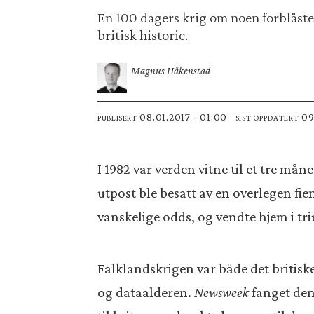
En 100 dagers krig om noen forblåste 
britisk historie.
Magnus Håkenstad
08.01.2017 - 01:00
0
PUBLISERT
SIST OPPDATERT
I 1982 var verden vitne til et tre må
utpost ble besatt av en overlegen fi
vanskelige odds, og vendte hjem i tr
Falklandskrigen var både det britiske
og dataalderen.
Newsweek
fanget den