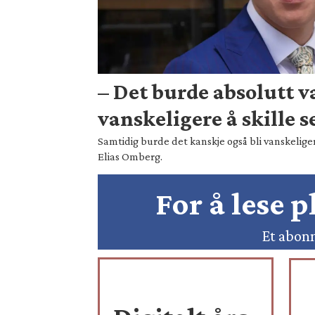
– Det burde absolutt 
vanskeligere å skille s
Samtidig burde det kanskje også bli vanskeliger
Elias Omberg.
For å lese 
Et abonn