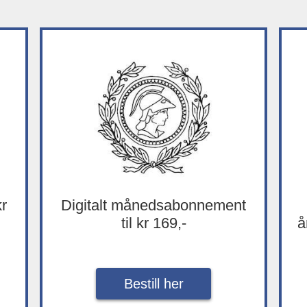
kr
Digitalt månedsabonnement
til kr 169,-
å
Bestill her