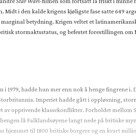
n andre
Star Wars-
filmen som fortsatt lå friskt i minne
 Midt i den kalde krigens kjøligste fase satte 649 argen
rginal betydning. Krigen veltet et latinamerikansk 
i britisk stormaktsstatus, og befestet forestillingen 
 i 1979, hadde hun mer enn nok å henge fingrene i. D
rbritannia. Imperiet hadde gått i oppløsning, stor
t av opprivende klassekonflikter. Forholdet mellom 
engen lå Falklandsøyene langt nede på britiske myndi
ar hjemmet til 1800 britiske borgere og en kvart mill