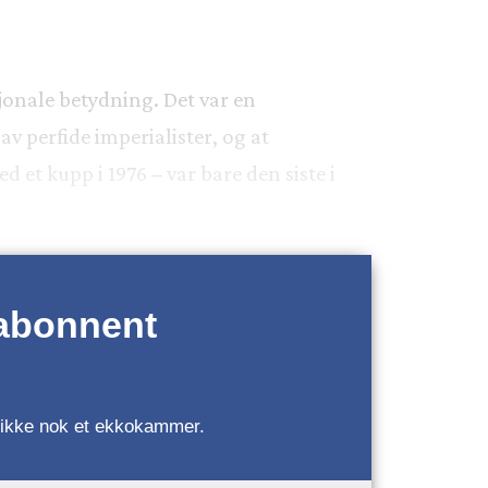
jonale betydning. Det var en
v perfide imperialister, og at
d et kupp i 1976
–
var bare den siste i
.
 abonnent
r, ikke nok et ekkokammer.