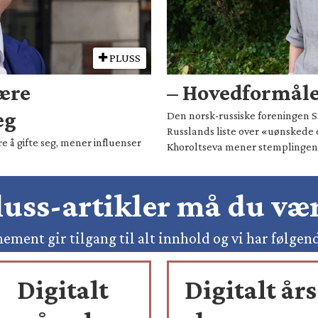
PLUSS
være
– Hovedformålet
eg
Den norsk-russiske foreningen Sm
Russlands liste over «uønskede 
e å gifte seg, mener influenser
Khoroltseva mener stemplingen h
pluss-artikler må du v
ement gir tilgang til alt innhold og vi har følgen
Digitalt
Digitalt års