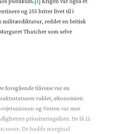
 hos publikum.
[1]
Krigen var også et
tinere og 255 briter livet til i
militærdiktatur, reddet en britisk
om Margaret Thatcher som selve
e foregående tiårene var en
maktsstatusen vaklet, økonomien
Sovjetunionen og Vesten var mer
gheters prioriteringsliste. De lå 12
ion sauer. De hadde marginal