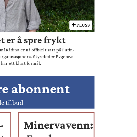
PLUSS
 er å spre frykt
åRådina er nå offisielt satt på Putin-
organisasjoner». Styreleder Evgeniya
ar ett klart formål.
ære abonnent
de tilbud
-
Minervavenn: