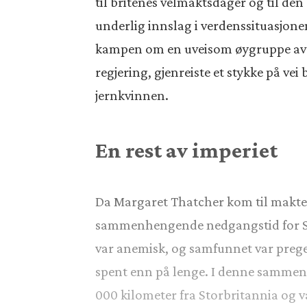
til britenes velmaktsdager og til de
underlig innslag i verdenssituasjonen.
kampen om en uveisom øygruppe av ma
regjering, gjenreiste et stykke på ve
jernkvinnen.
En rest av imperiet
Da Margaret Thatcher kom til makten
sammenhengende nedgangstid for Sto
var anemisk, og samfunnet var prege
spent enn på lenge. I denne sammenh
000 kilometer fra Storbritannia og v