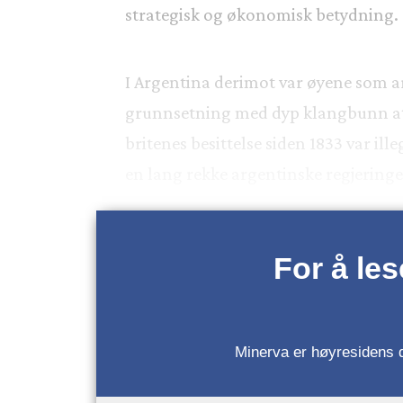
strategisk og økonomisk betydning.
I Argentina derimot var øyene som ar
grunnsetning med dyp klangbunn at øy
britenes besittelse siden 1833 var ill
en lang rekke argentinske regjeringer
For å le
Minerva er høyresidens da