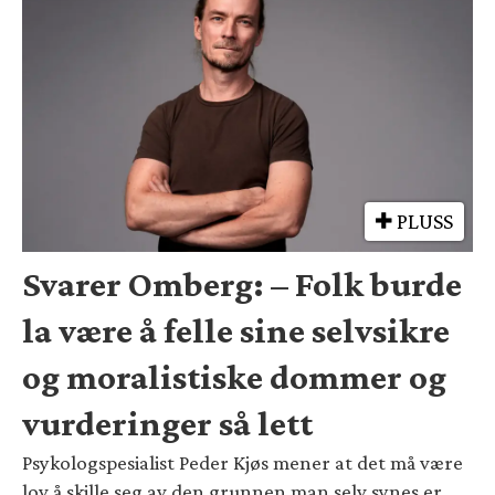
PLUSS
Svarer Omberg: – Folk burde
la være å felle sine selvsikre
og moralistiske dommer og
vurderinger så lett
Psykologspesialist Peder Kjøs mener at det må være
lov å skille seg av den grunnen man selv synes er