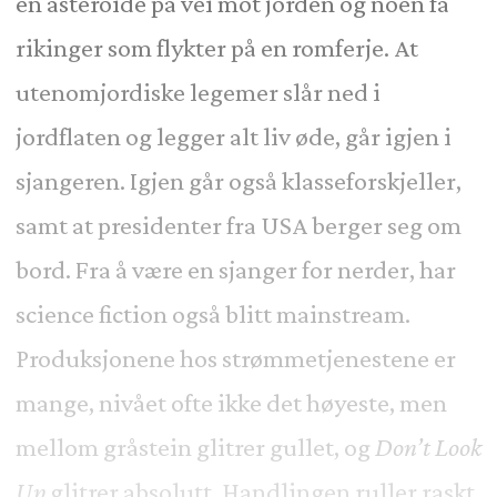
en asteroide på vei mot jorden og noen få
rikinger som flykter på en romferje. At
utenomjordiske legemer slår ned i
jordflaten og legger alt liv øde, går igjen i
sjangeren. Igjen går også klasseforskjeller,
samt at presidenter fra USA berger seg om
bord. Fra å være en sjanger for nerder, har
science fiction også blitt mainstream.
Produksjonene hos strømmetjenestene er
mange, nivået ofte ikke det høyeste, men
mellom gråstein glitrer gullet, og
Don’t Look
Up
glitrer absolutt. Handlingen ruller raskt.