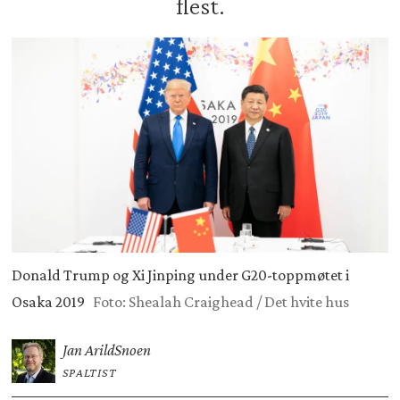
flest.
Donald Trump og Xi Jinping under G20-toppmøtet i
Osaka 2019
Foto: Shealah Craighead / Det hvite hus
Jan Arild
Snoen
SPALTIST