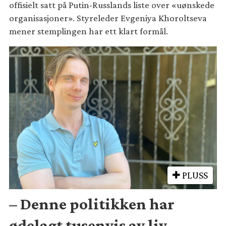
offisielt satt på Putin-Russlands liste over «uønskede
organisasjoner». Styreleder Evgeniya Khoroltseva
mener stemplingen har ett klart formål.
PLUSS
– Denne politikken har
ødelagt tusenvis av liv