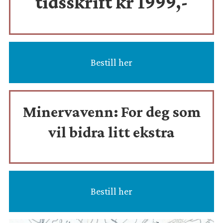
tidsskrift
kr 1999,-
Bestill her
Minervavenn:
For deg som
vil bidra litt ekstra
Bestill her