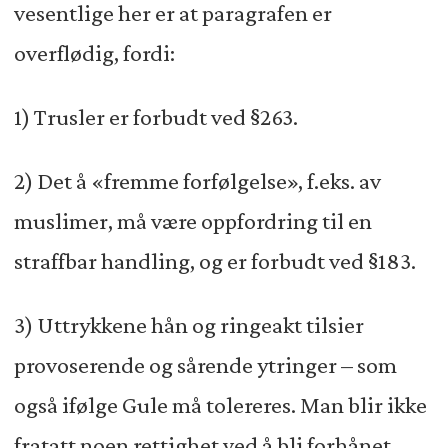
vesentlige her er at paragrafen er
overflødig, fordi:
1) Trusler er forbudt ved §263.
2) Det å «fremme forfølgelse», f.eks. av
muslimer, må være oppfordring til en
straffbar handling, og er forbudt ved §183.
3) Uttrykkene hån og ringeakt tilsier
provoserende og sårende ytringer – som
også ifølge Gule må tolereres. Man blir ikke
fratatt noen rettighet ved å bli forhånet