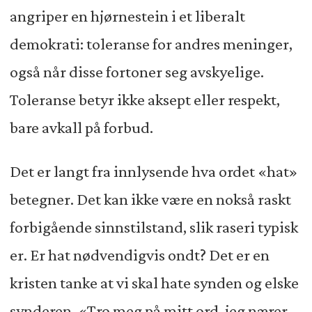
angriper en hjørnestein i et liberalt
demokrati: toleranse for andres meninger,
også når disse fortoner seg avskyelige.
Toleranse betyr ikke aksept eller respekt,
bare avkall på forbud.
Det er langt fra innlysende hva ordet «hat»
betegner. Det kan ikke være en nokså raskt
forbigående sinnstilstand, slik raseri typisk
er. Er hat nødvendigvis ondt? Det er en
kristen tanke at vi skal hate synden og elske
synderen. «Tro meg på mitt ord, jeg nærer