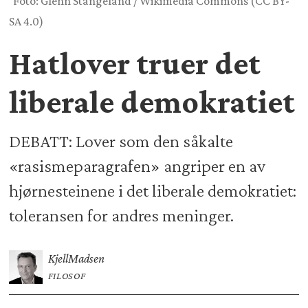
Foto: Glenn Stangeland / Wikimedia Commons (CC BY-
SA 4.0)
Hatlover truer det
liberale demokratiet
DEBATT: Lover som den såkalte
«rasismeparagrafen» angriper en av
hjørnesteinene i det liberale demokratiet:
toleransen for andres meninger.
Kjell
Madsen
FILOSOF