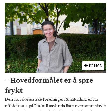
PLUSS
– Hovedformålet er å spre
frykt
Den norsk-russiske foreningen SmåRådina er nå
offisielt satt på Putin-Russlands liste over «uønskede