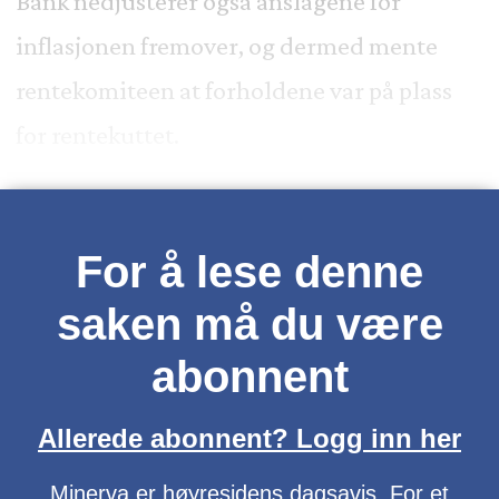
Bank nedjusterer også anslagene for
inflasjonen fremover, og dermed mente
rentekomiteen at forholdene var på plass
for rentekuttet.
For å lese denne
saken må du være
abonnent
Allerede abonnent? Logg inn her
Minerva er høyresidens dagsavis. For et