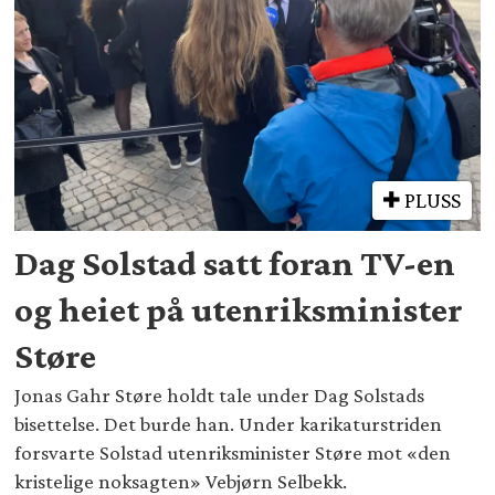
PLUSS
Dag Solstad satt foran TV-en
og heiet på utenriksminister
Støre
Jonas Gahr Støre holdt tale under Dag Solstads
bisettelse. Det burde han. Under karikaturstriden
forsvarte Solstad utenriksminister Støre mot «den
kristelige noksagten» Vebjørn Selbekk.