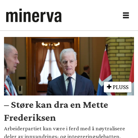
Tag:
jonas
gahr
støre
PLUSS
– Støre kan dra en Mette
Frederiksen
Arbeiderpartiet kan være i ferd med å nøytralisere
deler av innvandrings- og integreringsdebatten.