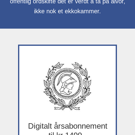
offentlig ordskifte det er verdt å ta på alvor,
ikke nok et ekkokammer.
Digitalt årsabonnement