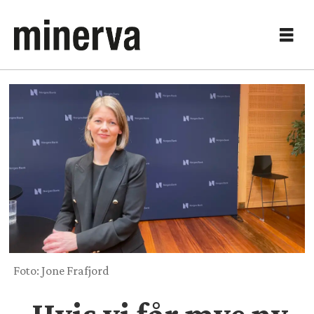
Foto: Jone Frafjord
– Hvis vi får mye ny