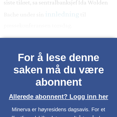
siste tiåret, sa sentralbanksjef Ida Wolden
innledning
Bache under sin
til
pressekonferansen torsdag.
For å lese denne
saken må du være
abonnent
Allerede abonnent? Logg inn her
Minerva er høyresidens dagsavis. For et