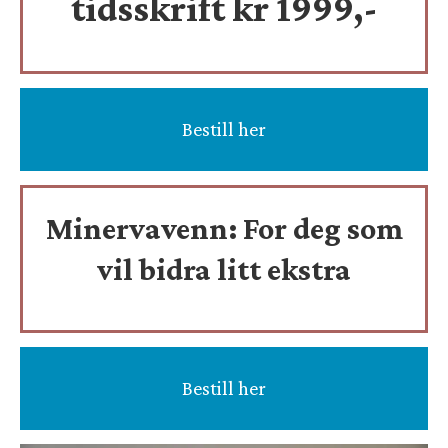
tidsskrift
kr 1999,-
Bestill her
Minervavenn:
For deg som
vil bidra litt ekstra
Bestill her