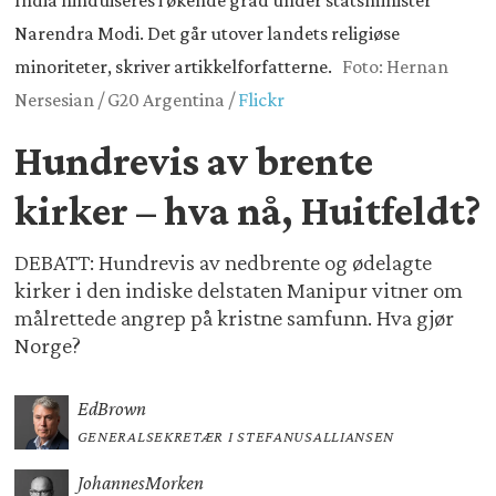
India hinduiseres i økende grad under statsminister
Narendra Modi. Det går utover landets religiøse
minoriteter, skriver artikkelforfatterne.
Foto: Hernan
Nersesian / G20 Argentina /
Flickr
Hundrevis av brente
kirker – hva nå, Huitfeldt?
DEBATT: Hundrevis av nedbrente og ødelagte
kirker i den indiske delstaten Manipur vitner om
målrettede angrep på kristne samfunn. Hva gjør
Norge?
Ed
Brown
GENERALSEKRETÆR I STEFANUSALLIANSEN
Johannes
Morken