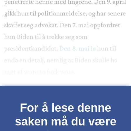
penetrerte henne med fingrene. Den 9. april
gikk hun til politianmeldelse, og har senere
skaffet seg advokat. Den 7. mai oppfordret
hun Biden til å trekke seg som
presidentkandidat.
Den 8. mai la
hun til
enda en detalj, nemlig at Biden skulle ha
sagt «I want to fuck you».
For å lese denne
saken må du være