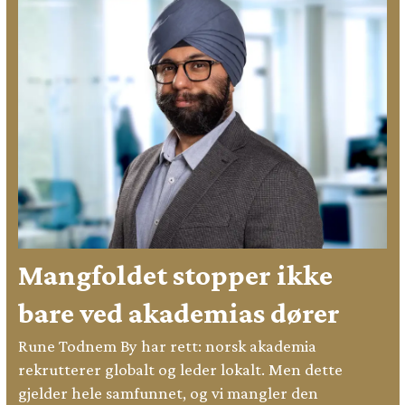
Mangfoldet stopper ikke
bare ved akademias dører
Rune Todnem By har rett: norsk akademia
rekrutterer globalt og leder lokalt. Men dette
gjelder hele samfunnet, og vi mangler den