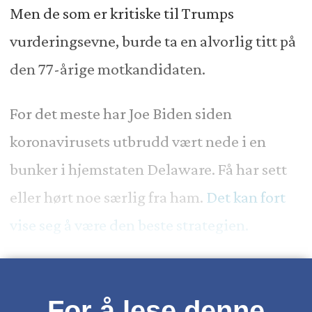
Men de som er kritiske til Trumps
vurderingsevne, burde ta en alvorlig titt på
den 77-årige motkandidaten.
For det meste har Joe
Biden
siden
koronavirusets
utbrudd vært nede i en
bunker i hjemstaten Delaware. Få har sett
eller hørt noe særlig fra ham.
Det kan fort
vise seg å være den beste strategien.
For å lese denne