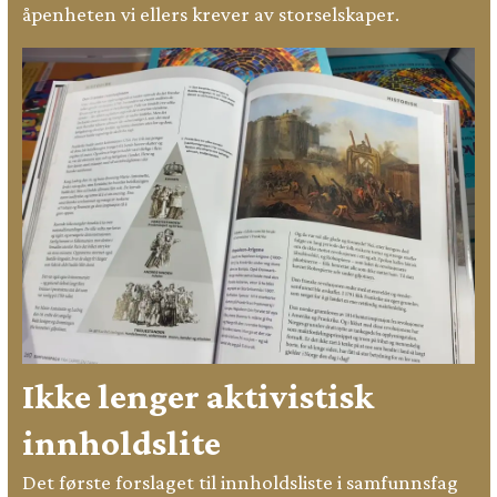
åpenheten vi ellers krever av storselskaper.
Ikke lenger aktivistisk
innholdslite
Det første forslaget til innholdsliste i samfunnsfag