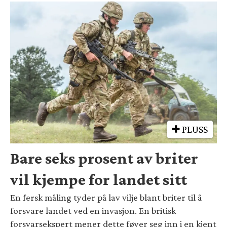
PLUSS
Bare seks prosent av briter
vil kjempe for landet sitt
En fersk måling tyder på lav vilje blant briter til å
forsvare landet ved en invasjon. En britisk
forsvarsekspert mener dette føyer seg inn i en kjent