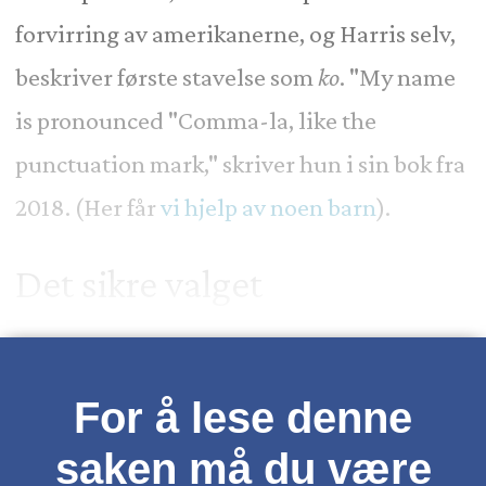
forvirring av amerikanerne, og Harris selv,
beskriver første stavelse som
ko
. "My name
is pronounced "Comma-la, like the
punctuation mark," skriver hun i sin bok fra
2018. (Her får
vi hjelp av noen barn
).
Det sikre valget
For å lese denne
saken må du være