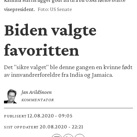
Kamala Harris ligger godt an til å bli USAs første svarte
visepresident.
Foto: US Senate
Biden valgte
favoritten
Det "sikre valget" ble denne gangen en kvinne født
av innvandrerforeldre fra India og Jamaica.
Jan Arild
Snoen
KOMMENTATOR
12.08.2020 - 09:05
PUBLISERT
20.08.2020 - 22:21
SIST OPPDATERT