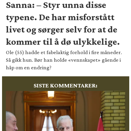
Sanna: – Styr unna disse
typene. De har misforstått
livet og sørger selv for at de
kommer til å dø ulykkelige.
Ole (55) hadde et fabelaktig forhold i fire måneder.
Så gikk hun. Bør han holde «vennskapet» gående i
håp om en endring?
SISTE KOMMENTARER: