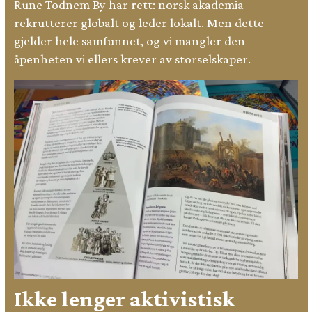
Rune Todnem By har rett: norsk akademia
rekrutterer globalt og leder lokalt. Men dette
gjelder hele samfunnet, og vi mangler den
åpenheten vi ellers krever av storselskaper.
Ikke lenger aktivistisk