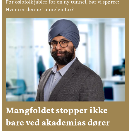
Før oslofolk jubler for en ny tunnel, bør vi spørre:
Hvem er denne tunnelen for?
Mangfoldet stopper ikke
bare ved akademias dører