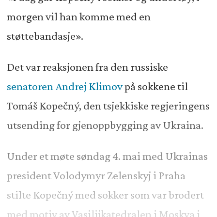
morgen vil han komme med en
støttebandasje».
Det var reaksjonen fra den russiske
senatoren Andrej Klimov
på sokkene til
Tomáš Kopečný, den tsjekkiske regjeringens
utsending for gjenoppbygging av Ukraina.
Under et møte søndag 4. mai med Ukrainas
president Volodymyr Zelenskyj i Praha
stilte Kopečný med sokker som var brodert
med motiv av Vasilijkatedralen i Moskva i