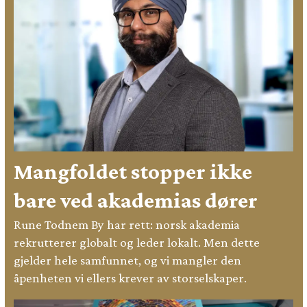
Mangfoldet stopper ikke
bare ved akademias dører
Rune Todnem By har rett: norsk akademia
rekrutterer globalt og leder lokalt. Men dette
gjelder hele samfunnet, og vi mangler den
åpenheten vi ellers krever av storselskaper.