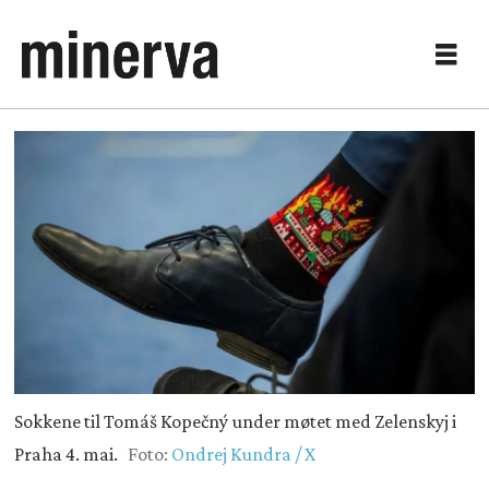
Sokkene til Tomáš Kopečný under møtet med Zelenskyj i
Praha 4. mai.
Foto:
Ondrej Kundra / X