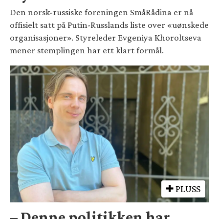
Den norsk-russiske foreningen SmåRådina er nå
offisielt satt på Putin-Russlands liste over «uønskede
organisasjoner». Styreleder Evgeniya Khoroltseva
mener stemplingen har ett klart formål.
PLUSS
– Denne politikken har