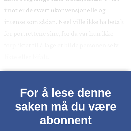
imot er de svært ukonvensjonelle og
intense som sådan. Neel ville ikke ha betalt
for portrettene sine, for da var hun ikke
forpliktet til å lage et bilde personen selv
likte eller bifalt.
For å lese denne
saken må du være
abonnent