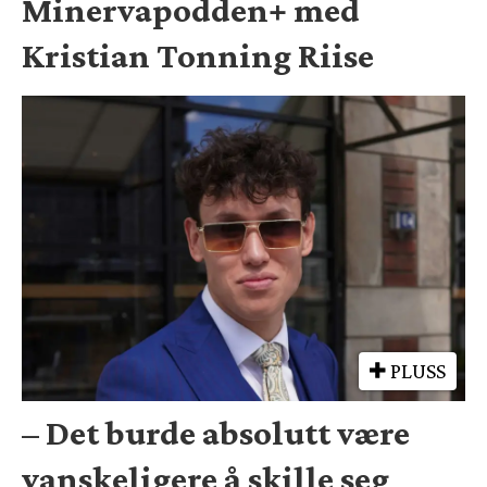
Minervapodden+ med
Kristian Tonning Riise
PLUSS
– Det burde absolutt være
vanskeligere å skille seg