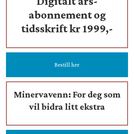
Digitalt års-
abonnement og
tidsskrift
kr 1999,-
Bestill her
Minervavenn:
For deg som
vil bidra litt ekstra