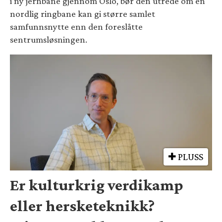
i ny jernbane gjennom Oslo, bør den utrede om en
nordlig ringbane kan gi større samlet
samfunnsnytte enn den foreslåtte
sentrumsløsningen.
PLUSS
Er kulturkrig verdikamp
eller hersketeknikk?