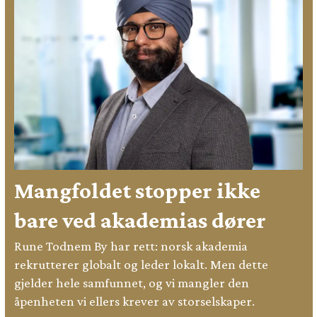
Mangfoldet stopper ikke
bare ved akademias dører
Rune Todnem By har rett: norsk akademia
rekrutterer globalt og leder lokalt. Men dette
gjelder hele samfunnet, og vi mangler den
åpenheten vi ellers krever av storselskaper.