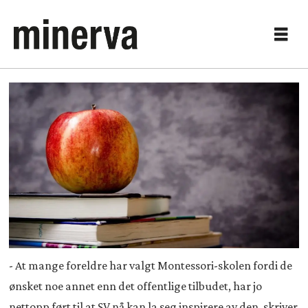
- At mange foreldre har valgt Montessori-skolen fordi de
ønsket noe annet enn det offentlige tilbudet, har jo
nettopp ført til at SV nå kan la seg inspirere av den, skriver