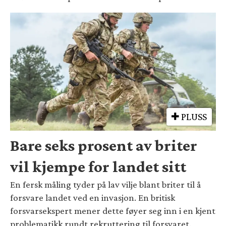
PLUSS
Bare seks prosent av briter
vil kjempe for landet sitt
En fersk måling tyder på lav vilje blant briter til å
forsvare landet ved en invasjon. En britisk
forsvarsekspert mener dette føyer seg inn i en kjent
problematikk rundt rekruttering til forsvaret.