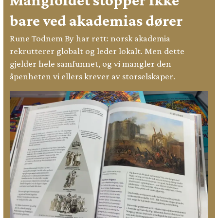
Mangfoldet stopper ikke
bare ved akademias dører
Rune Todnem By har rett: norsk akademia
rekrutterer globalt og leder lokalt. Men dette
gjelder hele samfunnet, og vi mangler den
åpenheten vi ellers krever av storselskaper.