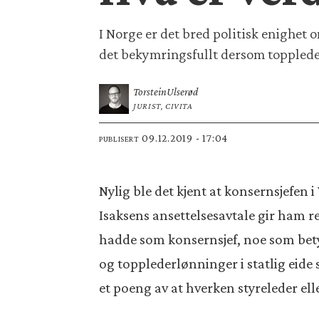
I Norge er det bred politisk enighet o
det bekymringsfullt dersom toppleder
Torstein
Ulserød
JURIST, CIVITA
09.12.2019 - 17:04
PUBLISERT
Nylig ble det kjent at konsernsjefen i 
Isaksens ansettelsesavtale gir ham re
hadde som konsernsjef, noe som bety
og topplederlønninger i statlig eide
et poeng av at hverken styreleder elle