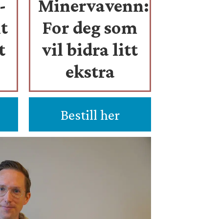
-
Minervavenn:
t
For deg som
t
vil bidra litt
ekstra
Bestill her