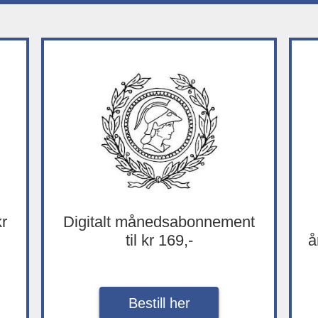
kr
Digitalt månedsabonnement
til kr 169,-
å
Bestill her