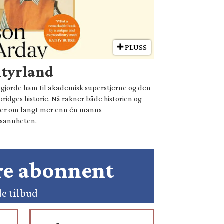
PLUSS
ntyrland
ie gjorde ham til akademisk superstjerne og den
ridges historie. Nå rakner både historien og
ler om langt mer enn én manns
sannheten.
ære abonnent
de tilbud