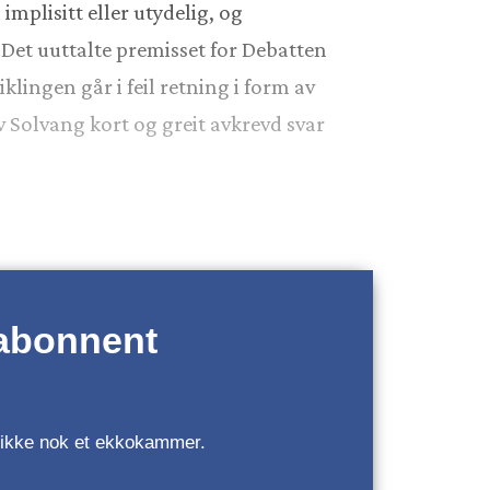
implisitt eller utydelig, og
 Det uuttalte premisset for Debatten
klingen går i feil retning i form av
v Solvang kort og greit avkrevd svar
 abonnent
r, ikke nok et ekkokammer.