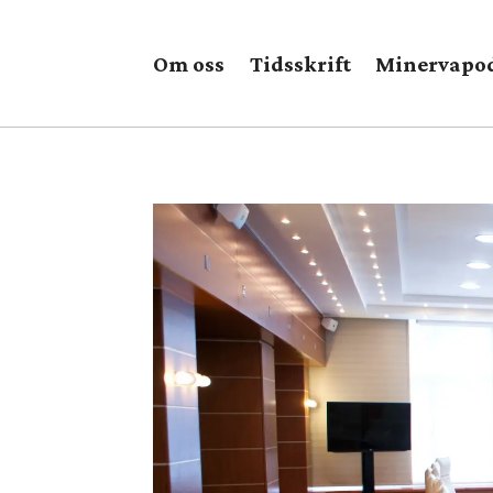
Om oss
Tidsskrift
Minervapo