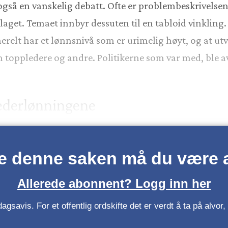
 også en vanskelig debatt. Ofte er problembeskrivelsen 
laget. Temaet innbyr dessuten til en tabloid vinkling.
erelt har et lønnsnivå som er urimelig høyt, og at utvi
m toppledere og andre. Politikerne som var med, ble a
lederlønningene
se denne saken må du være
Allerede abonnent? Logg inn her
gsavis. For et offentlig ordskifte det er verdt å ta på alvo