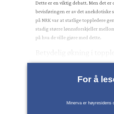
Dette er en viktig debatt. Men det er
bevisføringen er av det anekdotiske s
på NRK var at statlige toppledere gen
stadig større lønnsforskjeller mello
på hva de ville gjøre med dette.
Betydelig økning i topp
For å le
Minerva er høyresidens da