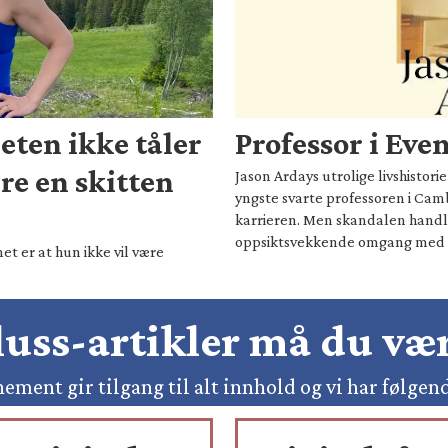
eten ikke tåler
Professor i Eve
are en skitten
Jason Ardays utrolige livshistor
yngste svarte professoren i Camb
karrieren. Men skandalen hand
oppsiktsvekkende omgang med 
t er at hun ikke vil være
pluss-artikler må du v
ement gir tilgang til alt innhold og vi har følgen