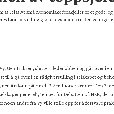
m at relativt små økonomiske forskjeller er et gode, og
es lønnsutvikling gjør at avstanden til den vanlige 
Vy, Geir Isaksen, slutter i lederjobben og går over i en
tt til å gå over i en rådgiverstilling i selskapet og b
r en årslønn på rundt 3,2 millioner kroner. Den 3. d
 selskaper generelt, temaet for Debatten på NRK, der
r noen andre fra Vy ville stille opp for å forsvare prak