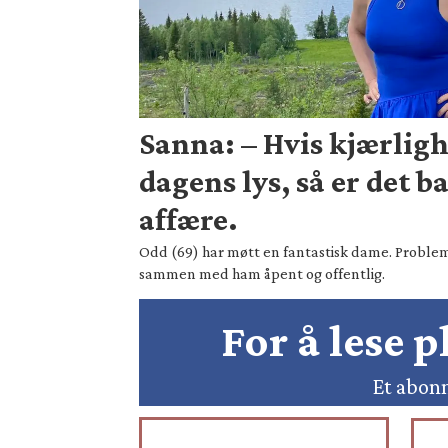
Sanna: – Hvis kjærligh
dagens lys, så er det b
affære.
Odd (69) har møtt en fantastisk dame. Probleme
sammen med ham åpent og offentlig.
For å lese 
Et abonn