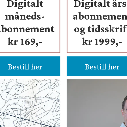
Digitalt
Digitalt års
måneds-
abonnemen
abonnement
og tidsskrif
kr 169,-
kr 1999,-
Bestill her
Bestill her