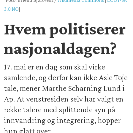
Foto: Erlend Bjørtvedt /
Wikimedia Commons
[
CC BY-SA
3.0 NO
]
Hvem politiserer
nasjonaldagen?
17. mai er en dag som skal virke
samlende, og derfor kan ikke Asle Toje
tale, mener Marthe Scharning Lund i
Ap. At venstresiden selv har valgt en
rekke talere med splittende syn på
innvandring og integrering, hopper
hun glatt over.