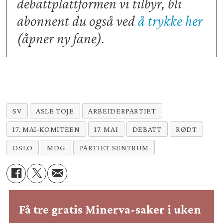
debattplattformen vi tilbyr, bli
abonnent du også ved
å trykke her
(åpner ny fane).
SV
ASLE TOJE
ARBEIDERPARTIET
17. MAI-KOMITEEN
17. MAI
DEBATT
RØDT
OSLO
MDG
PARTIET SENTRUM
Få tre gratis Minerva-saker i uken