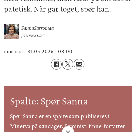
patetisk. Når går toget, spør han.
Sanna
Sarromaa
JOURNALIST
31.05.2026 - 08:00
PUBLISERT
Spalte: Spør Sanna
Spør Sanna er en spalte som publiseres i
Minerva på søndager. Feminist, finne, forfatter
og firebarnsmor Sanna Sarromaa svarer på