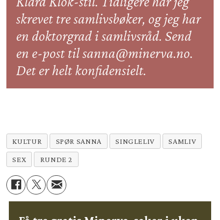
Klara Klok-stil. Tidligere har jeg
skrevet tre samlivsbøker, og jeg har
en doktorgrad i samlivsråd. Send
en e-post til sanna@minerva.no.
Det er helt konfidensielt.
KULTUR
SPØR SANNA
SINGLELIV
SAMLIV
SEX
RUNDE 2