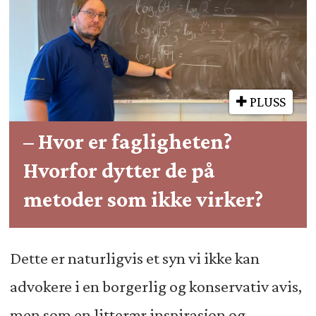
PLUSS
– Hvor er fagligheten?
Hvorfor dytter de på
metoder som ikke virker?
Dette er naturligvis et syn vi ikke kan
advokere i en borgerlig og konservativ avis,
men som en litterær inspirasjon og