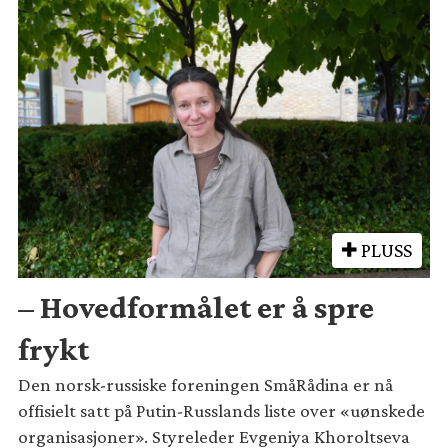
PLUSS
– Hovedformålet er å spre
frykt
Den norsk-russiske foreningen SmåRådina er nå
offisielt satt på Putin-Russlands liste over «uønskede
organisasjoner». Styreleder Evgeniya Khoroltseva