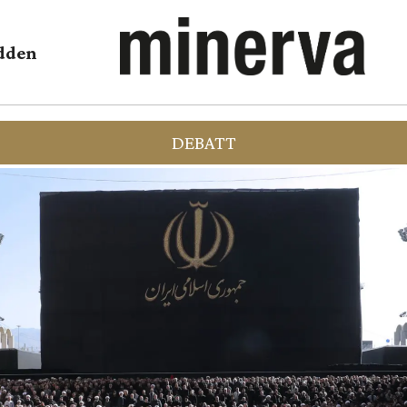
dden
DEBATT