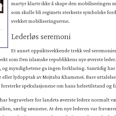
martyr klarte ikke å skape den mobiliseringen 
som skulle bli regimets sterkeste symbolske forde
svekket mobiliseringsevne.
Lederløs seremoni
Et annet oppsiktsvekkende trekk ved seremonie
kt som Den islamske republikkens nye øverste leder. 
i, og myndighetene ga ingen forklaring. Samtidig har
r eller lydopptak av Mojtaba Khamenei. Bare uttalelser
å forsterke spekulasjonene om hans helsetilstand og fa
har begravelser for landets øverste ledere normalt væ
ilien, særlig sønnene. At den nye lederen var fravære