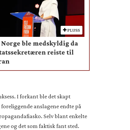
PLUSS
 Norge ble medskyldig da
tatssekretæren reiste til
ran
sess. I forkant ble det skapt
e foreliggende anslagene endte på
ropagandafiasko. Selv blant enkelte
gene og det som faktisk fant sted.