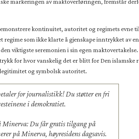
lske markeringen av maktoverføringen, fremstår derf
emonstrere kontinuitet, autoritet og regimets evne til
et regime som ikke klarte å gjenskape inntrykket av en
 den viktigste seremonien i sin egen maktovertakelse.
trykk for hvor vanskelig det er blitt for Den islamske
 legitimitet og symbolsk autoritet.
taler for journalistikk! Du støtter en fri
esteinene i demokratiet.
å Minerva: Du får gratis tilgang på
nerer på Minerva, høyresidens dagsavis.