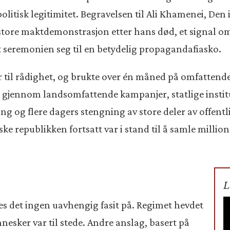
olitisk legitimitet. Begravelsen til Ali Khamenei, Den
e store maktdemonstrasjon etter hans død, et signal o
et seremonien seg til en betydelig propagandafiasko.
til rådighet, og brukte over én måned på omfattende
gjennom landsomfattende kampanjer, statlige institu
g og flere dagers stengning av store deler av offentli
e republikken fortsatt var i stand til å samle millio
L
es det ingen uavhengig fasit på. Regimet hevdet
esker var til stede. Andre anslag, basert på