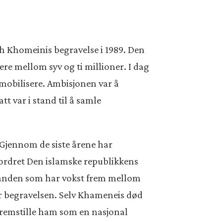
h Khomeinis begravelse i 1989. Den
re mellom syv og ti millioner. I dag
 mobilisere. Ambisjonen var å
t var i stand til å samle
 Gjennom de siste årene har
ordret Den islamske republikkens
standen som har vokst frem mellom
r begravelsen. Selv Khameneis død
 fremstille ham som en nasjonal