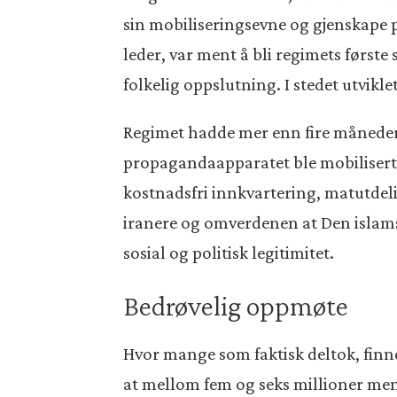
sin mobiliseringsevne og gjenskape p
leder, var ment å bli regimets først
folkelig oppslutning. I stedet utvikl
Regimet hadde mer enn fire måneder 
propagandaapparatet ble mobilisert 
kostnadsfri innkvartering, matutdelin
iranere og omverdenen at Den islamsk
sosial og politisk legitimitet.
Bedrøvelig oppmøte
Hvor mange som faktisk deltok, finn
at mellom fem og seks millioner menn