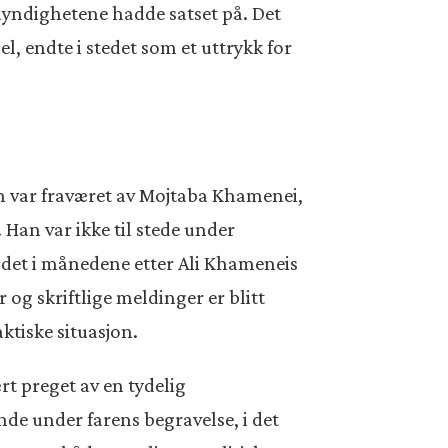
myndighetene hadde satset på. Det
l, endte i stedet som et uttrykk for
n var fraværet av Mojtaba Khamenei,
Han var ikke til stede under
 det i månedene etter Ali Khameneis
 og skriftlige meldinger er blitt
ktiske situasjon.
rt preget av en tydelig
nde under farens begravelse, i det