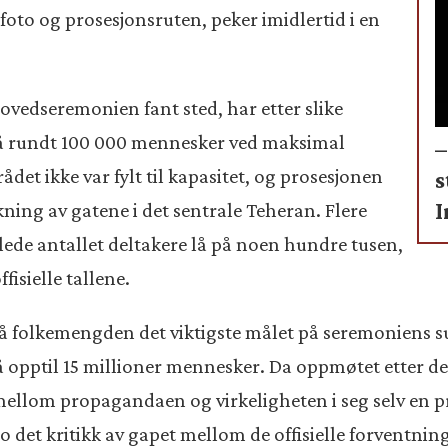
oto og prosesjonsruten, peker imidlertid i en
ovedseremonien fant sted, har etter slike
på rundt 100 000 mennesker ved maksimal
–
ådet ikke var fylt til kapasitet, og prosesjonen
s
I
ekning av gatene i det sentrale Teheran. Flere
lede antallet deltakere lå på noen hundre tusen,
fisielle tallene.
å folkemengden det viktigste målet på seremoniens suk
 opptil 15 millioner mennesker. Da oppmøtet etter d
ellom propagandaen og virkeligheten i seg selv en p
o det kritikk av gapet mellom de offisielle forventnin