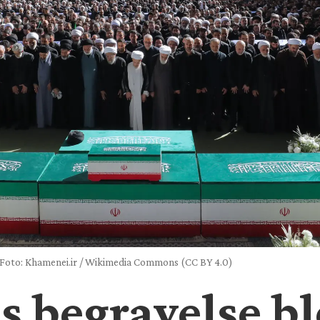
Foto: Khamenei.ir / Wikimedia Commons (CC BY 4.0)
 begravelse bl