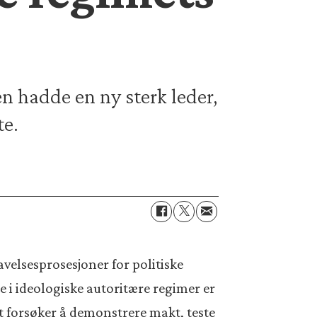
n hadde en ny sterk leder,
te.
velsesprosesjoner for politiske
e i ideologiske autoritære regimer er
t forsøker å demonstrere makt, teste