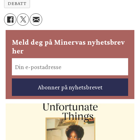
DEBATT
Meld deg på Minervas nyhetsbrev
her