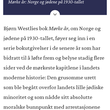
Mørke år: Norge og jødene på 1930-tallet
Bjørn Westlie
Bjørn Westlies bok
Mørke år
, om Norge og
Res Publica, 2022
jødene på 1930-tallet, føyer seg inn i en
serie bokutgivelser i de senere år som har
bidratt til å løfte frem og belyse stadig flere
sider ved de mørkeste kapitlene i landets
moderne historie: Den grusomme urett
som ble begått overfor landets lille jødiske
minoritet og som nådde sitt absolutte
moralske bunnpunkt med arrestasjonene