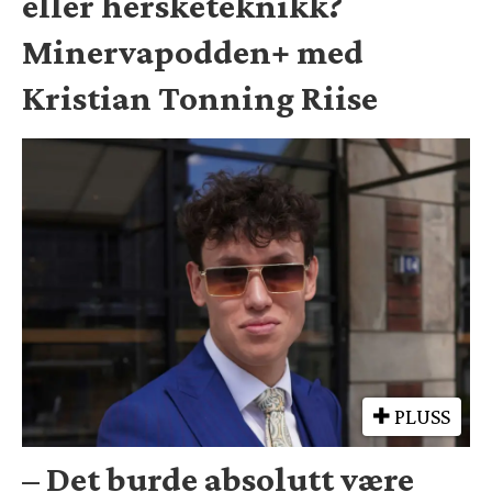
eller hersketeknikk?
Minervapodden+ med
Kristian Tonning Riise
PLUSS
– Det burde absolutt være