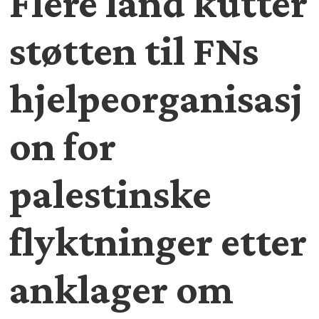
Flere land kutter
støtten til FNs
hjelpeorganisasj
on for
palestinske
flyktninger etter
anklager om