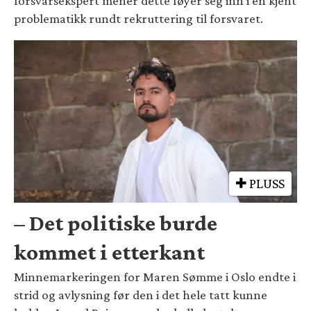
forsvarsekspert mener dette føyer seg inn i en kjent
problematikk rundt rekruttering til forsvaret.
PLUSS
– Det politiske burde
kommet i etterkant
Minnemarkeringen for Maren Sømme i Oslo endte i
strid og avlysning før den i det hele tatt kunne