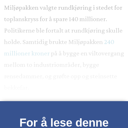
Miljøpakken valgte rundkjøring i stedet for
toplanskryss for å spare 140 millioner.
Politikerne ble fortalt at rundkjøring skulle
holde. Samtidig brukte Miljøpakken
240
millioner kroner
på å bygge en viltovergang
mellom to industriområder, bygge
rensedammer, og grøfte opp og steinsette
bekkefar.
For å lese denne