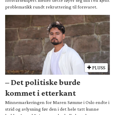
forsvarsekspert mener dette føyer seg inn i en kjent
problematikk rundt rekruttering til forsvaret.
PLUSS
– Det politiske burde
kommet i etterkant
Minnemarkeringen for Maren Sømme i Oslo endte i
strid og avlysning før den i det hele tatt kunne