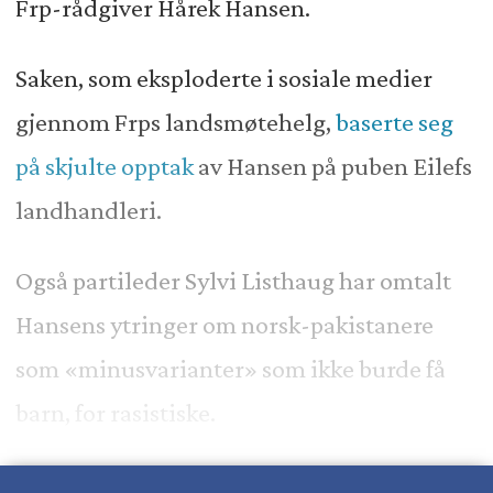
Frp-rådgiver Hårek Hansen.
Saken, som eksploderte i sosiale medier
gjennom Frps landsmøtehelg,
baserte seg
på skjulte opptak
av Hansen på puben Eilefs
landhandleri.
Også partileder Sylvi Listhaug har omtalt
Hansens ytringer om norsk-pakistanere
som «minusvarianter» som ikke burde få
barn, for rasistiske.