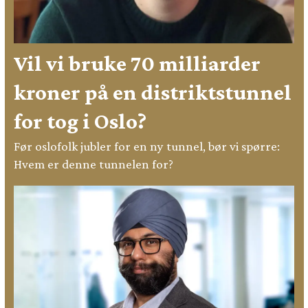
Vil vi bruke 70 milliarder
kroner på en distriktstunnel
for tog i Oslo?
Før oslofolk jubler for en ny tunnel, bør vi spørre:
Hvem er denne tunnelen for?