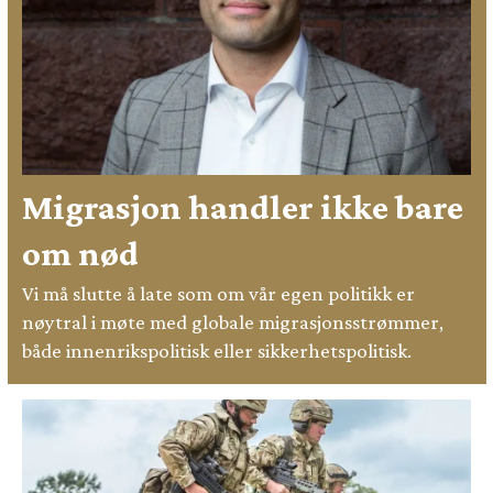
Migrasjon handler ikke bare
om nød
Vi må slutte å late som om vår egen politikk er
nøytral i møte med globale migrasjonsstrømmer,
både innenrikspolitisk eller sikkerhetspolitisk.