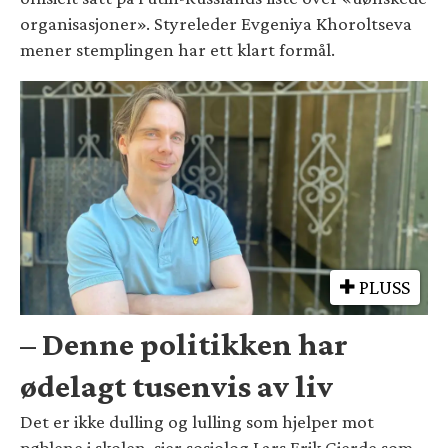
organisasjoner». Styreleder Evgeniya Khoroltseva
mener stemplingen har ett klart formål.
PLUSS
– Denne politikken har
ødelagt tusenvis av liv
Det er ikke dulling og lulling som hjelper mot
pøblene i skolen, sier sosiolog Lars Erik Gjerde som