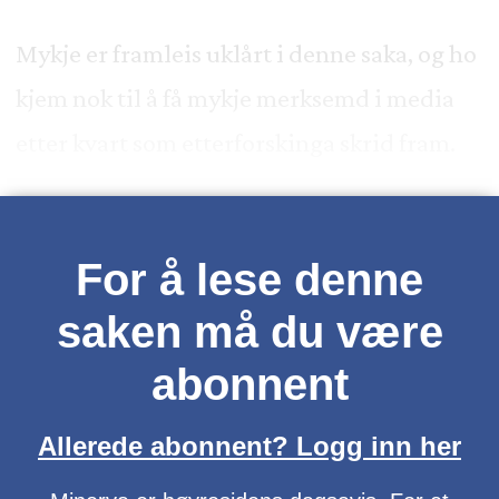
Mykje er framleis uklårt i denne saka, og ho
kjem nok til å få mykje merksemd i media
etter kvart som etterforskinga skrid fram.
For å lese denne
saken må du være
abonnent
Allerede abonnent? Logg inn her