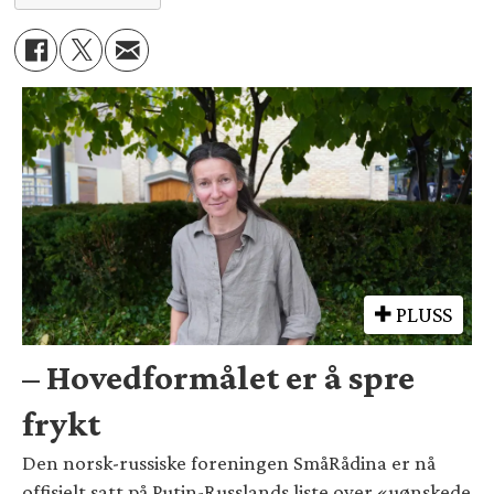
PLUSS
– Hovedformålet er å spre
frykt
Den norsk-russiske foreningen SmåRådina er nå
offisielt satt på Putin-Russlands liste over «uønskede