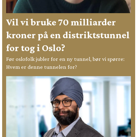
Vil vi bruke 70 milliarder
kroner på en distriktstunnel
for tog i Oslo?
Før oslofolk jubler for en ny tunnel, bør vi spørre:
Hvem er denne tunnelen for?