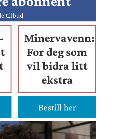
ære abonnent
de tilbud
-
Minervavenn:
t
For deg som
t
vil bidra litt
ekstra
Bestill her