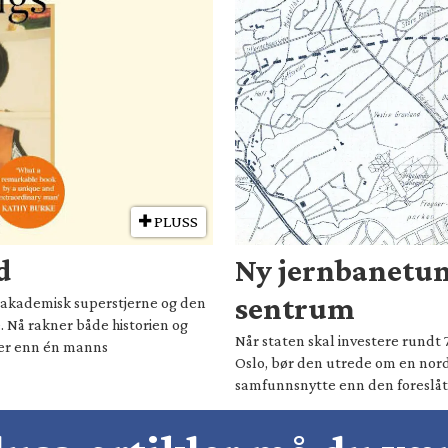
PLUSS
d
Ny jernbanetun
sentrum
il akademisk superstjerne og den
. Nå rakner både historien og
Når staten skal investere rundt 
mer enn én manns
Oslo, bør den utrede om en nord
samfunnsnytte enn den foreslåt