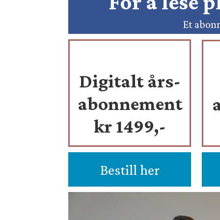
For å lese 
Et abonn
Digitalt års-
abonnement
kr 1499,-
Bestill her