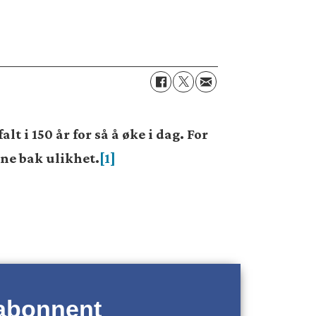
t i 150 år for så å øke i dag. For
ne bak ulikhet.
[1]
 abonnent