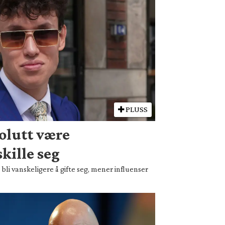
PLUSS
olutt være
kille seg
bli vanskeligere å gifte seg, mener influenser