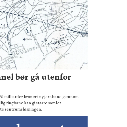
nel bør gå utenfor
70 milliarder kroner i ny jernbane gjennom
lig ringbane kan gi større samlet
te sentrumsløsningen.