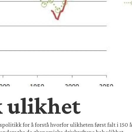
 ulikhet
olitikk for å forstå hvorfor ulikheten først falt i 150 år
 undersøke de økonomiske drivkreftene bak ulikhet.