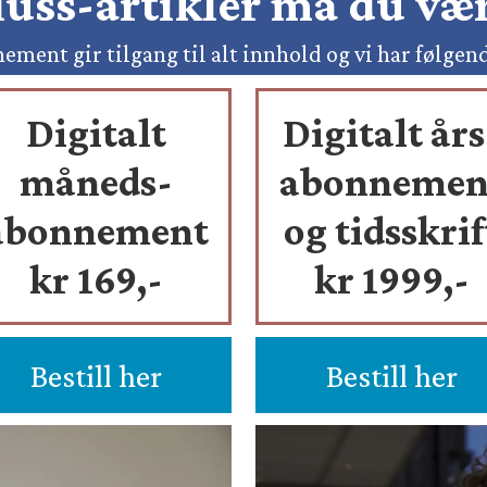
pluss-artikler må du v
ement gir tilgang til alt innhold og vi har følgen
Digitalt
Digitalt års
måneds-
abonnemen
abonnement
og tidsskrif
kr 169,-
kr 1999,-
Bestill her
Bestill her