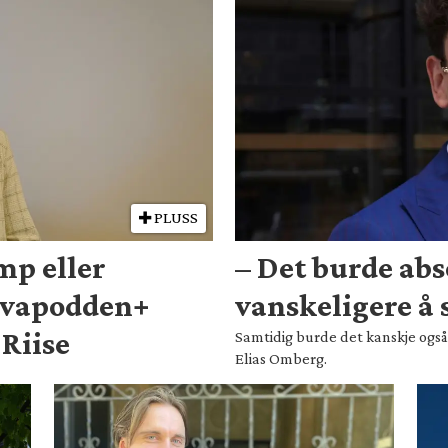
PLUSS
mp eller
– Det burde abs
rvapodden+
vanskeligere å s
Riise
Samtidig burde det kanskje også 
Elias Omberg.