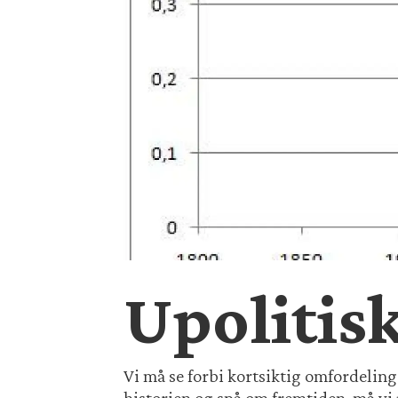
Upolitisk
Vi må se forbi kortsiktig omfordelingsp
historien og spå om fremtiden, må vi