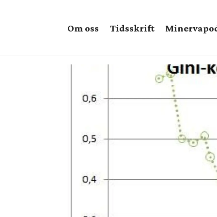
Om oss
Tidsskrift
Minervapo