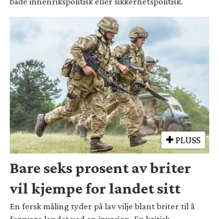
både innenrikspolitisk eller sikkerhetspolitisk.
PLUSS
Bare seks prosent av briter
vil kjempe for landet sitt
En fersk måling tyder på lav vilje blant briter til å
forsvare landet ved en invasjon. En britisk