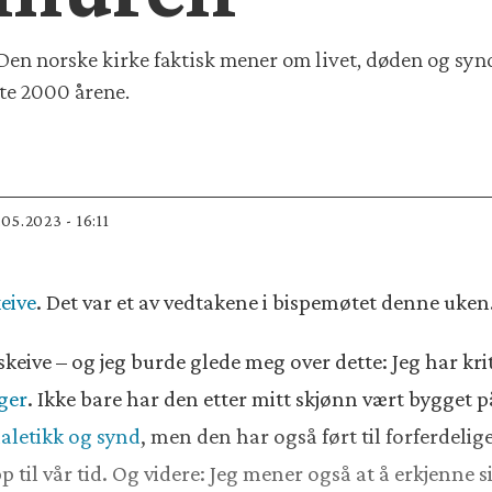
 Den norske kirke faktisk mener om livet, døden og synde
ste 2000 årene.
8.05.2023 - 16:11
keive
. Det var et av vedtakene i bispemøtet denne uken
l skeive – og jeg burde glede meg over dette: Jeg har k
ger
. Ikke bare har den etter mitt skjønn vært bygget 
aletikk og synd
, men den har også ført til forferdel
il vår tid. Og videre: Jeg mener også at å erkjenne si