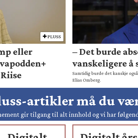
PLUSS
mp eller
– Det burde abs
rvapodden+
vanskeligere å s
Riise
Samtidig burde det kanskje også 
Elias Omberg.
pluss-artikler må du v
ement gir tilgang til alt innhold og vi har følgen
Digitalt
Digitalt års