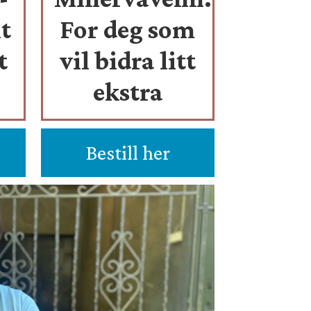
t
For deg som
t
vil bidra litt
ekstra
Bestill her