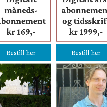
måneds-
abonnemen
abonnement
og tidsskrif
kr 169,-
kr 1999,-
Bestill her
Bestill her