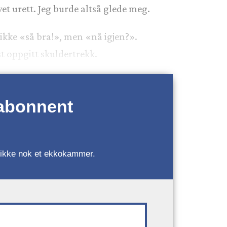
vet urett. Jeg burde altså glede meg.
ikke «så bra!», men «nå igjen?».
t oppgitt skuldertrekk.
 abonnent
r, ikke nok et ekkokammer.