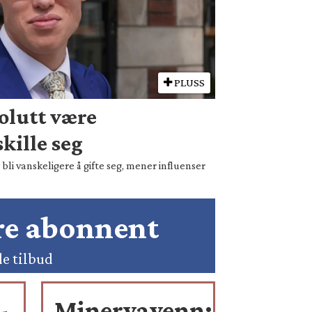
PLUSS
olutt være
kille seg
bli vanskeligere å gifte seg, mener influenser
ære abonnent
de tilbud
-
Minervavenn: