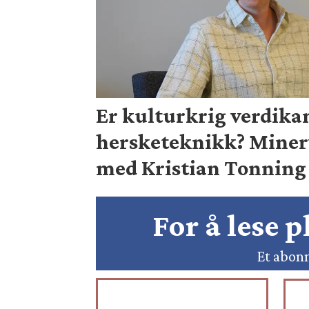
Er kulturkrig verdika
hersketeknikk? Mine
med Kristian Tonning 
For å lese 
Et abonn