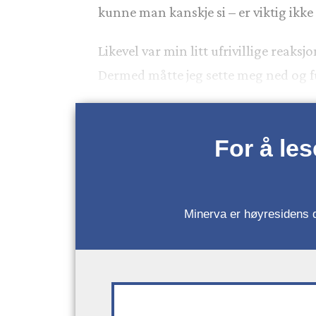
kunne man kanskje si – er viktig ikke
Likevel var min litt ufrivillige rea
Dermed måtte jeg sette meg ned og fu
For å le
Minerva er høyresidens da