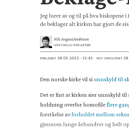
Jeg lurer av og til på hva biskopene i
de beklager alt kirken har gjort de si
Nils August
Andresen
ANSVARLIG REDAKTØR
28.05.2023 - 15:43
2
PUBLISERT
SIST OPPDATERT
Den norske kirke vil si
unnskyld til s
Det er fint at kirken sier unnskyld ti
holdning overfor homofile
flere gan
forståelse av
forholdet mellom seksu
gjennom lange århundrer og helt opp t