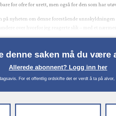
 bare for ofre for urett, men også for den som har utø
ksjon på nyheten om denne forestående unnskyldningen 
ndere over hvorfor jeg reagerte slik – med et nærmes
se denne saken må du være
Allerede abonnent? Logg inn her
gsavis. For et offentlig ordskifte det er verdt å ta på alvo