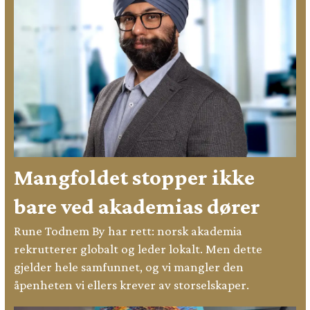
Mangfoldet stopper ikke
bare ved akademias dører
Rune Todnem By har rett: norsk akademia
rekrutterer globalt og leder lokalt. Men dette
gjelder hele samfunnet, og vi mangler den
åpenheten vi ellers krever av storselskaper.