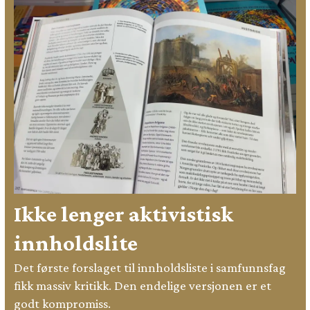
Ikke lenger aktivistisk
innholdslite
Det første forslaget til innholdsliste i samfunnsfag
fikk massiv kritikk. Den endelige versjonen er et
godt kompromiss.