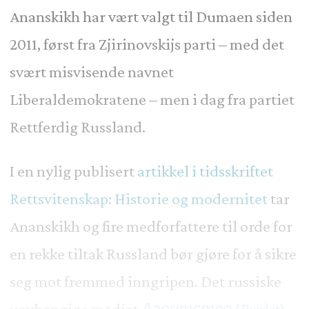
Ananskikh har vært valgt til Dumaen siden
2011, først fra Zjirinovskijs parti – med det
svært misvisende navnet
Liberaldemokratene – men i dag fra partiet
Rettferdig Russland.
I en nylig publisert
artikkel i tidsskriftet
Rettsvitenskap: Historie og modernitet
tar
Ananskikh og fire medforfattere til orde for
en rekke tiltak Russland bør gjøre for å sikre
seg mot fremmed inngripen. Det russiske
uavhengige mediet
Агентство
(
Byrået
)